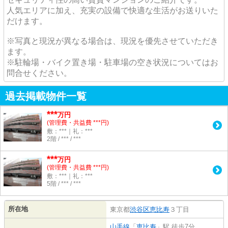
人気エリアに加え、充実の設備で快適な生活がお送りいた
だけます。
※写真と現況が異なる場合は、現況を優先させていただき
ます。
※駐輪場・バイク置き場・駐車場の空き状況についてはお
問合せください。
過去掲載物件一覧
***
万円
(管理費・共益費 ***円)
敷：***｜礼：***
2階 / *** / ***
***
万円
(管理費・共益費 ***円)
敷：***｜礼：***
5階 / *** / ***
所在地
東京都
渋谷区
恵比寿
３丁目
山手線
「
恵比寿
」駅 徒歩7分