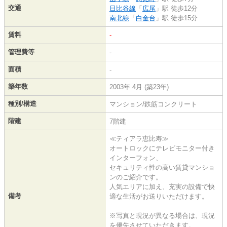
交通
日比谷線
「
広尾
」駅 徒歩12分
南北線
「
白金台
」駅 徒歩15分
賃料
-
管理費等
-
面積
-
築年数
2003年 4月 (築23年)
種別/構造
マンション/鉄筋コンクリート
階建
7階建
≪ティアラ恵比寿≫
オートロックにテレビモニター付き
インターフォン、
セキュリティ性の高い賃貸マンショ
ンのご紹介です。
人気エリアに加え、充実の設備で快
備考
適な生活がお送りいただけます。
※写真と現況が異なる場合は、現況
を優先させていただきます。