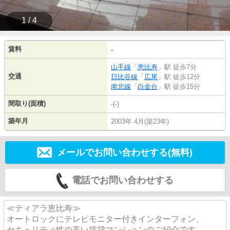
1 / 4
賃料
-
山手線
「
恵比寿
」駅 徒歩7分
交通
日比谷線
「
広尾
」駅 徒歩12分
南北線
「
白金台
」駅 徒歩15分
間取り(面積)
-(-)
築年月
2003年 4月(築23年)
メールでお問い合わせする(無料)
電話でお問い合わせする
≪ティアラ恵比寿≫
オートロックにテレビモニター付きインターフォン、
セキュリティ性の高い賃貸マンションのご紹介です。