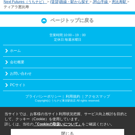
Next Futures（うちナビ）
>
(賃貸)路線・駅から探す
>
JR山手線
>
恵比寿駅
>
ティアラ恵比寿
ページトップに戻る
営業時間:10:00～19：00
定休日:毎週水曜日
ホーム
会社概要
お問い合わせ
PCサイト
プライバシーポリシー
利用規約
｜アクセスマップ
｜
Copyright(c) うちナビ東京駅前店 All rights reserved.
当サイトでは、お客様の当サイト利用状況把握、サービス向上検討を目的と
して、クッキー（Cookie）を使用しています。
詳しくは、当社の
「Cookieの取扱いについて」
をご確認ください。
閉じる