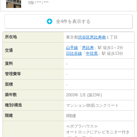
5階 / *** / ***
全4件を表示する
所在地
東京都
渋谷区
恵比寿南
１丁目
山手線
「
恵比寿
」駅 徒歩1～2分
交通
日比谷線
「
中目黒
」駅 徒歩13分
賃料
-
管理費等
-
面積
-
築年数
2003年 1月 (築23年)
種別/構造
マンション/鉄筋コンクリート
階建
8階建
≪ポプラハウス≫
オートロックにテレビモニター付き