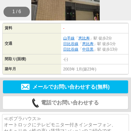
1 / 6
賃料
-
山手線
「
恵比寿
」駅 徒歩2分
交通
日比谷線
「
恵比寿
」駅 徒歩1分
日比谷線
「
中目黒
」駅 徒歩13分
間取り(面積)
-(-)
築年月
2003年 1月(築23年)
メールでお問い合わせする(無料)
電話でお問い合わせする
≪ポプラハウス≫
オートロックにテレビモニター付きインターフォン、
セキュリティ性の高い賃貸マンションのご紹介です。