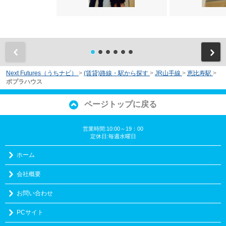
前
Next Futures（うちナビ）
>
(賃貸)路線・駅から探す
>
JR山手線
>
恵比寿駅
>
ポプラハウス
ページトップに戻る
営業時間:10:00～19：00
定休日:毎週水曜日
ホーム
会社概要
お問い合わせ
PCサイト