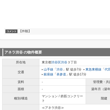
【外観】
コメント
アネラ渋谷
の物件概要
所在地
東京都
渋谷区
渋谷
３丁目
山手線
「
渋谷
」駅 徒歩7分
東急東横線
「
代
交通
銀座線
「
表参道
」駅 徒歩17分
賃料
-
管理費・共
面積
-
築年月（築
マンション / 鉄筋コンクリー
種別/構造
階建
ト
≪アネラ渋谷≫