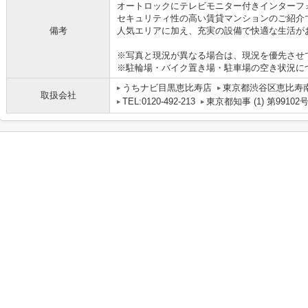
オートロックにテレビモニター付きインターフ
セキュリティ性の高い賃貸マンションのご紹介
備考
人気エリアに加え、充実の設備で快適な生活が
※写真と現況が異なる場合は、現況を優先させ
※駐輪場・バイク置き場・駐車場の空き状況に
うちナビ目黒恵比寿店
東京都渋谷区恵比寿南１
取扱会社
TEL:0120-492-213
東京都知事 (1) 第99102