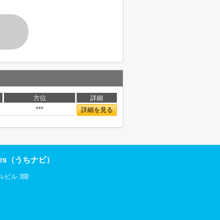
す
方位
詳細
***
詳細を見る
res（うちナビ）
ルビル 3階