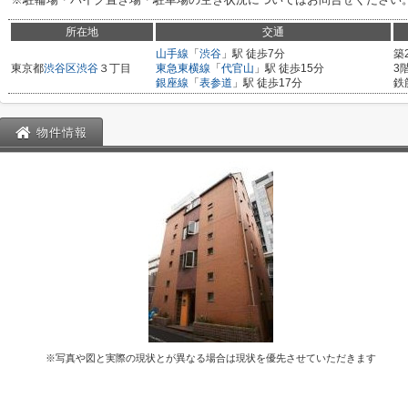
所在地
交通
山手線
「
渋谷
」駅 徒歩7分
築
東京都
渋谷区
渋谷
３丁目
東急東横線
「
代官山
」駅 徒歩15分
3
銀座線
「
表参道
」駅 徒歩17分
鉄
物件情報
※写真や図と実際の現状とが異なる場合は現状を優先させていただきます