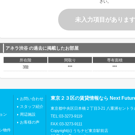
さい。
未入力項目がありま
アネラ渋谷
の過去に掲載したお部屋
所在階
間取り
専有面積
3階
***
***
東京２３区の賃貸情報なら Next Futu
お問い合わせ
スタッフ紹介
東京都中央区日本橋２丁目3-21 八重洲セントラ
ョン
周辺施設
TEL:03-3273-9119
お客様の声
FAX:03-3273-9111
ン物件
Copyright(c) うちナビ東京駅前店