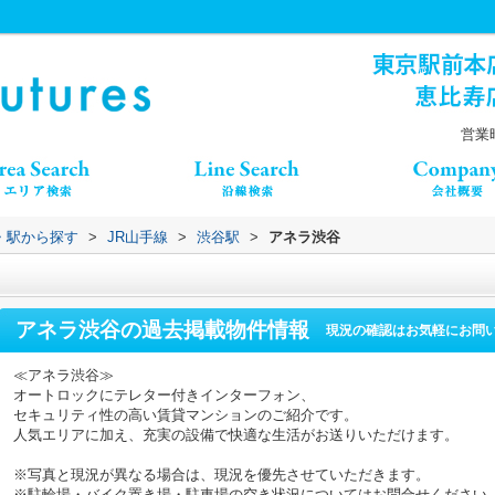
営業時
線・駅から探す
>
JR山手線
>
渋谷駅
>
アネラ渋谷
アネラ渋谷
の過去掲載物件情報
現況の確認はお気軽にお問
≪アネラ渋谷≫
オートロックにテレター付きインターフォン、
セキュリティ性の高い賃貸マンションのご紹介です。
人気エリアに加え、充実の設備で快適な生活がお送りいただけます。
※写真と現況が異なる場合は、現況を優先させていただきます。
※駐輪場・バイク置き場・駐車場の空き状況についてはお問合せください