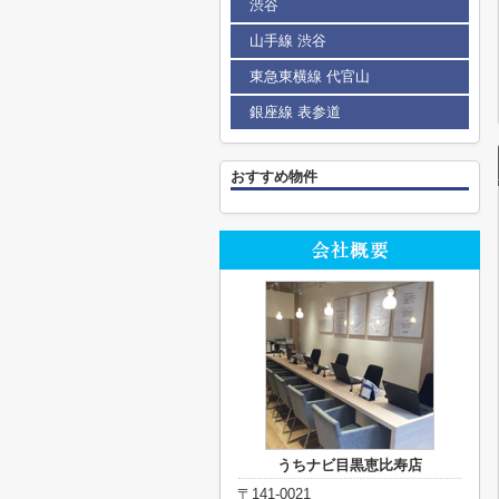
渋谷
山手線 渋谷
東急東横線 代官山
銀座線 表参道
おすすめ物件
うちナビ目黒恵比寿店
〒141-0021