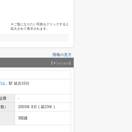
※ご覧になりたい写真をクリックすると
拡大されて表示されます。
情報の見方
【マンション】
官山
」駅 徒歩15分
益費
-
年数）
2003年 8月 ( 築23年 )
3階建