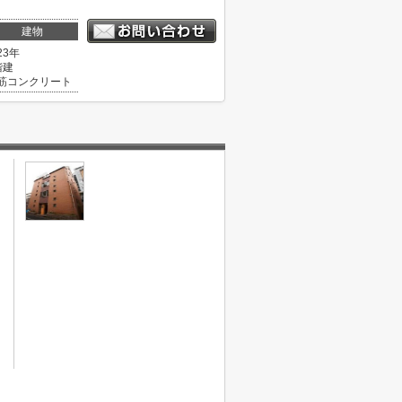
建物
23年
階建
筋コンクリート