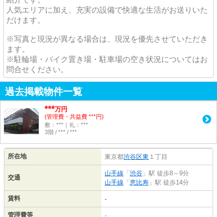
人気エリアに加え、充実の設備で快適な生活がお送りいた
だけます。
※写真と現況が異なる場合は、現況を優先させていただき
ます。
※駐輪場・バイク置き場・駐車場の空き状況についてはお
問合せください。
過去掲載物件一覧
***
万円
(管理費・共益費 ***円)
敷：***｜礼：***
3階 / *** / ***
所在地
東京都
渋谷区
東
１丁目
山手線
「
渋谷
」駅 徒歩8～9分
交通
山手線
「
恵比寿
」駅 徒歩14分
賃料
-
管理費等
-