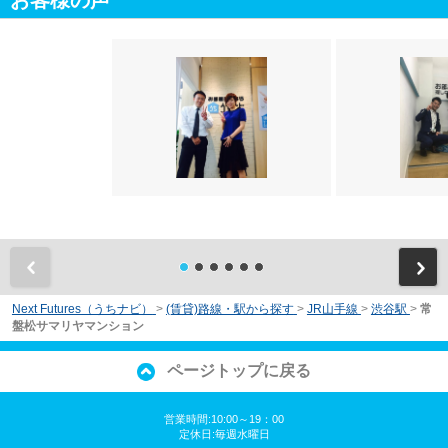
お客様の声
前
Next Futures（うちナビ）
>
(賃貸)路線・駅から探す
>
JR山手線
>
渋谷駅
>
常
盤松サマリヤマンション
ページトップに戻る
営業時間:10:00～19：00
定休日:毎週水曜日