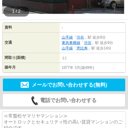
1 / 2
賃料
-
山手線
「
渋谷
」駅 徒歩8分
交通
東急東横線
「
渋谷
」駅 徒歩9分
山手線
「
恵比寿
」駅 徒歩14分
間取り(面積)
-(-)
築年月
1977年 3月(築49年)
メールでお問い合わせする(無料)
電話でお問い合わせする
≪常盤松サマリヤマンション≫
オートロックとセキュリティ性の高い賃貸マンションのご
紹介です。