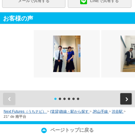
メールで共有する
LINEで共有する
お客様の声
前
Next Futures（うちナビ）
>
(賃貸)路線・駅から探す
>
JR山手線
>
渋谷駅
>
21° de 南平台
ページトップに戻る