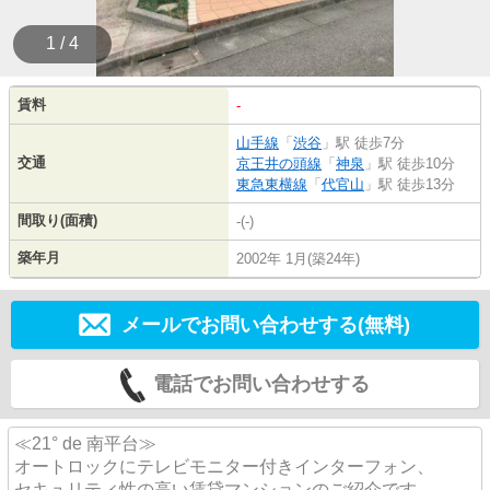
1 / 4
賃料
-
山手線
「
渋谷
」駅 徒歩7分
交通
京王井の頭線
「
神泉
」駅 徒歩10分
東急東横線
「
代官山
」駅 徒歩13分
間取り(面積)
-(-)
築年月
2002年 1月(築24年)
メールでお問い合わせする(無料)
電話でお問い合わせする
≪21° de 南平台≫
オートロックにテレビモニター付きインターフォン、
セキュリティ性の高い賃貸マンションのご紹介です。