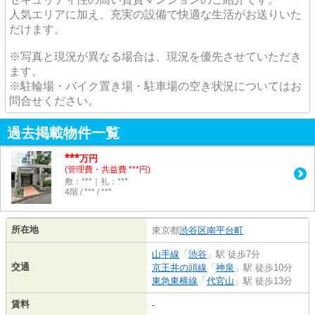
人気エリアに加え、充実の設備で快適な生活がお送りいた
だけます。
※写真と現況が異なる場合は、現況を優先させていただき
ます。
※駐輪場・バイク置き場・駐車場の空き状況についてはお
問合せください。
過去掲載物件一覧
***
万円
(管理費・共益費 ***円)
敷：***｜礼：***
4階 / *** / ***
所在地
東京都
渋谷区
南平台町
山手線
「
渋谷
」駅 徒歩7分
交通
京王井の頭線
「
神泉
」駅 徒歩10分
東急東横線
「
代官山
」駅 徒歩13分
賃料
-