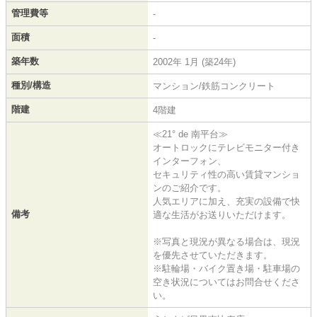
管理費等
-
面積
-
築年数
2002年 1月 (築24年)
種別/構造
マンション/鉄筋コンクリート
階建
4階建
≪21° de 南平台≫
オートロックにテレビモニター付き
インターフォン、
セキュリティ性の高い賃貸マンショ
ンのご紹介です。
人気エリアに加え、充実の設備で快
備考
適な生活がお送りいただけます。
※写真と現況が異なる場合は、現況
を優先させていただきます。
※駐輪場・バイク置き場・駐車場の
空き状況についてはお問合せくださ
い。