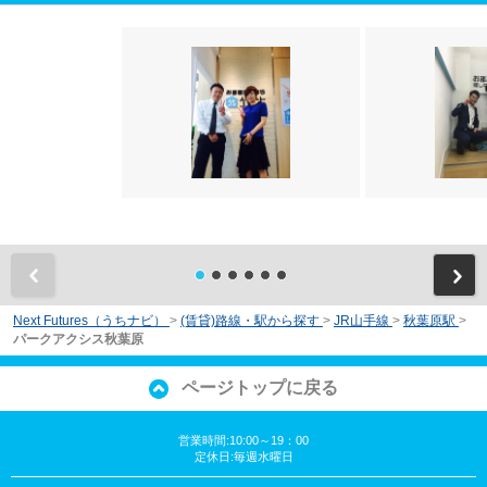
前
Next Futures（うちナビ）
>
(賃貸)路線・駅から探す
>
JR山手線
>
秋葉原駅
>
パークアクシス秋葉原
ページトップに戻る
営業時間:10:00～19：00
定休日:毎週水曜日