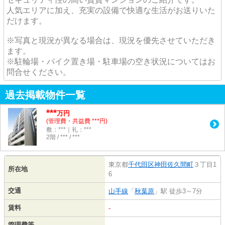
人気エリアに加え、充実の設備で快適な生活がお送りいた
だけます。
※写真と現況が異なる場合は、現況を優先させていただき
ます。
※駐輪場・バイク置き場・駐車場の空き状況についてはお
問合せください。
過去掲載物件一覧
***
万円
(管理費・共益費 ***円)
敷：***｜礼：***
2階 / *** / ***
東京都
千代田区
神田佐久間町
３丁目1
所在地
6
交通
山手線
「
秋葉原
」駅 徒歩3～7分
賃料
-
管理費等