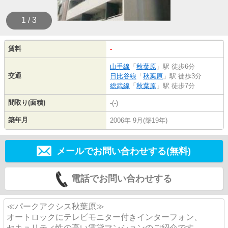
1 / 3
賃料
-
山手線
「
秋葉原
」駅 徒歩6分
交通
日比谷線
「
秋葉原
」駅 徒歩3分
総武線
「
秋葉原
」駅 徒歩7分
間取り(面積)
-(-)
築年月
2006年 9月(築19年)
メールでお問い合わせする(無料)
電話でお問い合わせする
≪パークアクシス秋葉原≫
オートロックにテレビモニター付きインターフォン、
セキュリティ性の高い賃貸マンションのご紹介です。