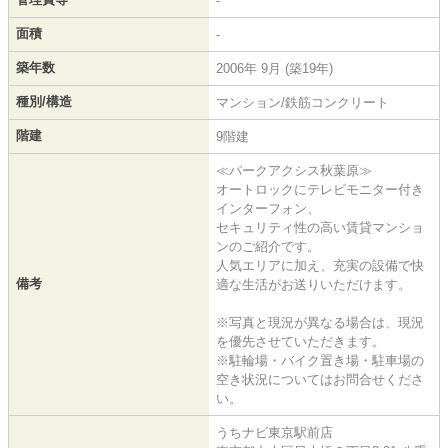
-
面積
-
築年数
2006年 9月 (築19年)
種別/構造
マンション/鉄筋コンクリート
階建
9階建
≪パークアクシス秋葉原≫
オートロックにテレビモニター付き
インターフォン、
セキュリティ性の高い賃貸マンショ
ンのご紹介です。
人気エリアに加え、充実の設備で快
備考
適な生活がお送りいただけます。
※写真と現況が異なる場合は、現況
を優先させていただきます。
※駐輪場・バイク置き場・駐車場の
空き状況についてはお問合せくださ
い。
うちナビ東京駅前店