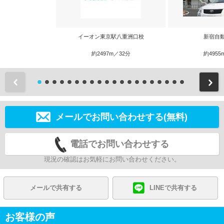
イーオン東京駅八重洲口校
新宿自
約2497m／32分
約4955
前
メールでお問い合わせする(無料)
電話でお問い合わせする
現況の確認はお気軽にお問い合わせください。
メールで共有する
LINEで共有する
お客様の声