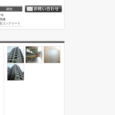
建物
7年
4階建
筋コンクリート