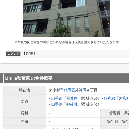
※写真や図と実際の現状とが異なる場合は現状を優先させていただきます
【外観】
コメント
Brillia秋葉原
の物件概要
所在地
東京都
千代田区
外神田
４丁目
山手線
「
秋葉原
」駅 徒歩6分
銀座線
「
末広
交通
山手線
「
御徒町
」駅 徒歩8分
賃料
-
管理費・共
面積
-
築年月（築