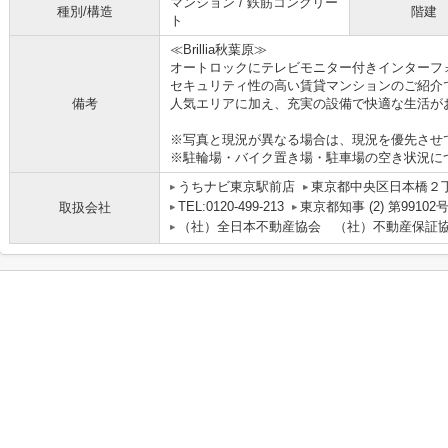
マンション / 鉄筋コンクリー
種別/構造
階建
ト
≪Brillia秋葉原≫
オートロックにテレビモニター付きインターフ
セキュリティ性の高い賃貸マンションのご紹介
備考
人気エリアに加え、充実の設備で快適な生活が
※写真と現況が異なる場合は、現況を優先させ
※駐輪場・バイク置き場・駐車場の空き状況に
うちナビ東京駅前店
東京都中央区日本橋２丁目
TEL:0120-499-213
東京都知事 (2) 第99102
取扱会社
（社）全日本不動産協会 （社）不動産保証