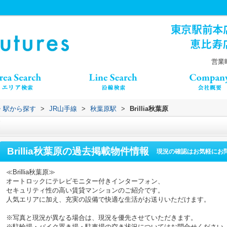
営業時
線・駅から探す
>
JR山手線
>
秋葉原駅
>
Brillia秋葉原
Brillia秋葉原
の過去掲載物件情報
現況の確認はお気軽にお
≪Brillia秋葉原≫
オートロックにテレビモニター付きインターフォン、
セキュリティ性の高い賃貸マンションのご紹介です。
人気エリアに加え、充実の設備で快適な生活がお送りいただけます。
※写真と現況が異なる場合は、現況を優先させていただきます。
※駐輪場・バイク置き場・駐車場の空き状況についてはお問合せください