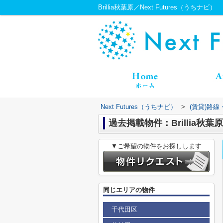
Brillia秋葉原／Next Futures（うちナビ）
Next Futures（うちナビ）
>
(賃貸)路
過去掲載物件：Brillia秋葉原
▼ご希望の物件をお探しします
同じエリアの物件
千代田区