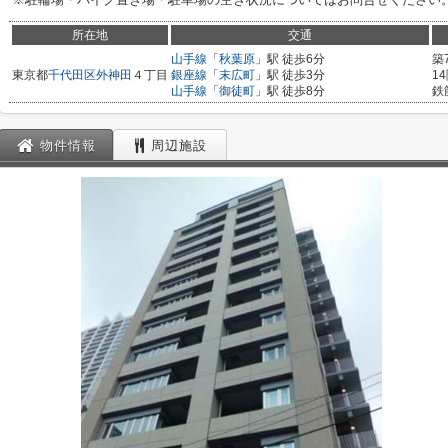
所在地
交通
山手線
「
秋葉原
」駅 徒歩6分
築
東京都
千代田区
外神田
４丁目
銀座線
「
末広町
」駅 徒歩3分
1
山手線
「
御徒町
」駅 徒歩8分
鉄
物件情報
周辺施設