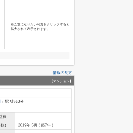
※ご覧になりたい写真をクリックすると
拡大されて表示されます。
情報の見方
【マンション】
町
」駅 徒歩3分
益費
-
年数）
2019年 5月 ( 築7年 )