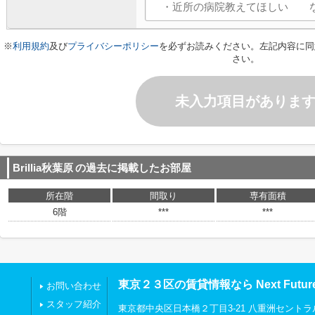
※
利用規約
及び
プライバシーポリシー
を必ずお読みください。左記内容に同
さい。
未入力項目がありま
Brillia秋葉原
の過去に掲載したお部屋
所在階
間取り
専有面積
6階
***
***
東京２３区の賃貸情報なら Next Futu
お問い合わせ
スタッフ紹介
東京都中央区日本橋２丁目3-21 八重洲セントラ