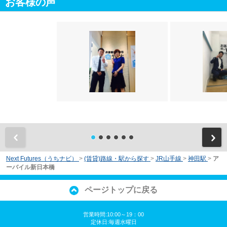
お客様の声
前
Next Futures（うちナビ）
>
(賃貸)路線・駅から探す
>
JR山手線
>
神田駅
>
ア
ーバイル新日本橋
ページトップに戻る
営業時間:10:00～19：00
定休日:毎週水曜日