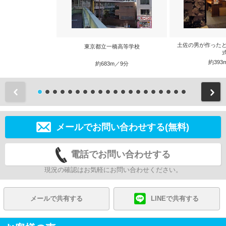
土佐の男が作ったと
東京都立一橋高等学校
約393
約683m／9分
前
メールでお問い合わせする(無料)
電話でお問い合わせする
現況の確認はお気軽にお問い合わせください。
メールで共有する
LINEで共有する