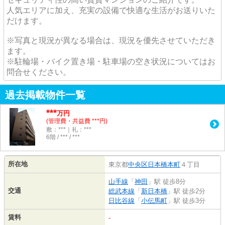
人気エリアに加え、充実の設備で快適な生活がお送りいた
だけます。
※写真と現況が異なる場合は、現況を優先させていただき
ます。
※駐輪場・バイク置き場・駐車場の空き状況についてはお
問合せください。
過去掲載物件一覧
***
万円
(管理費・共益費 ***円)
敷：***｜礼：***
6階 / *** / ***
所在地
東京都
中央区
日本橋本町
４丁目
山手線
「
神田
」駅 徒歩8分
交通
総武本線
「
新日本橋
」駅 徒歩2分
日比谷線
「
小伝馬町
」駅 徒歩3分
賃料
-