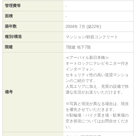
管理費等
-
面積
-
築年数
2004年 7月 (築22年)
種別/構造
マンション/鉄筋コンクリート
階建
7階建 地下7階
≪アーバイル新日本橋≫
オートロックにテレビモニター付き
インターフォン、
セキュリティ性の高い賃貸マンショ
ンのご紹介です。
人気エリアに加え、充実の設備で快
備考
適な生活がお送りいただけます。
※写真と現況が異なる場合は、現況
を優先させていただきます。
※駐輪場・バイク置き場・駐車場の
空き状況についてはお問合せくださ
い。