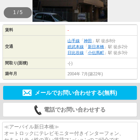
1 / 5
賃料
-
山手線
「
神田
」駅 徒歩8分
交通
総武本線
「
新日本橋
」駅 徒歩2分
日比谷線
「
小伝馬町
」駅 徒歩3分
間取り(面積)
-(-)
築年月
2004年 7月(築22年)
メールでお問い合わせする(無料)
電話でお問い合わせする
≪アーバイル新日本橋≫
オートロックにテレビモニター付きインターフォン、
セキュリティ性の高い賃貸マンションのご紹介です。