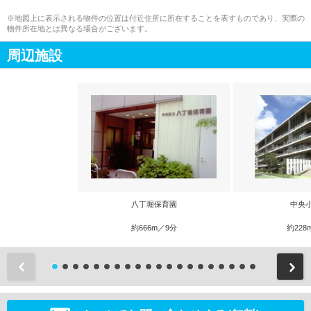
※地図上に表示される物件の位置は付近住所に所在することを表すものであり、実際の
物件所在地とは異なる場合がございます。
周辺施設
八丁堀保育園
中央
約666m／9分
約228
前