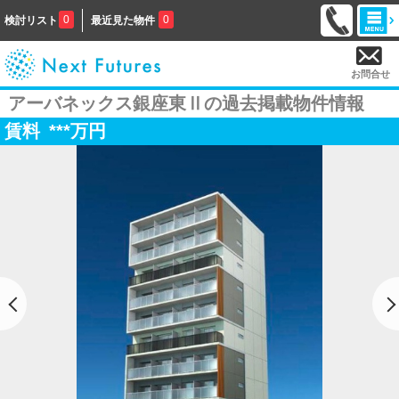
0
0
検討リスト
最近見た物件
お問合せ
アーバネックス銀座東Ⅱの過去掲載物件情報
賃料
***
万円