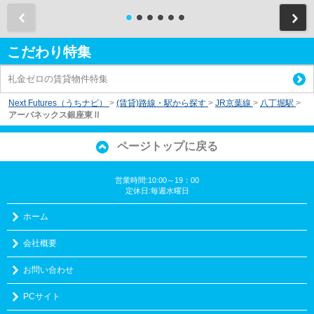
前
こだわり特集
礼金ゼロの賃貸物件特集
Next Futures（うちナビ）
>
(賃貸)路線・駅から探す
>
JR京葉線
>
八丁堀駅
>
アーバネックス銀座東Ⅱ
ページトップに戻る
営業時間:10:00～19：00
定休日:毎週水曜日
ホーム
会社概要
お問い合わせ
PCサイト