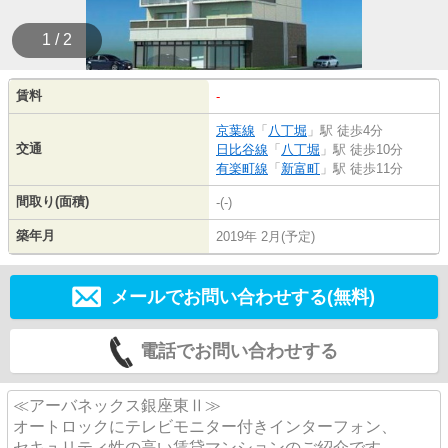
1 / 2
賃料
-
京葉線
「
八丁堀
」駅 徒歩4分
交通
日比谷線
「
八丁堀
」駅 徒歩10分
有楽町線
「
新富町
」駅 徒歩11分
間取り(面積)
-(-)
築年月
2019年 2月(予定)
メールでお問い合わせする(無料)
電話でお問い合わせする
≪アーバネックス銀座東Ⅱ≫
オートロックにテレビモニター付きインターフォン、
セキュリティ性の高い賃貸マンションのご紹介です。