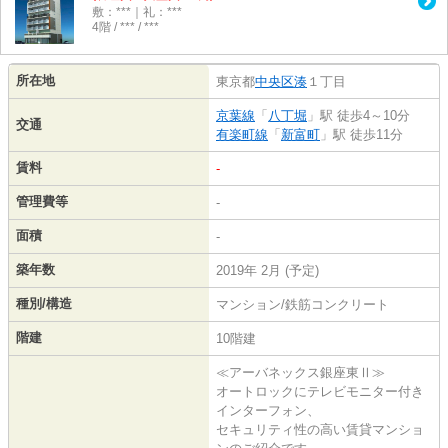
敷：***｜礼：***
4階 / *** / ***
所在地
東京都
中央区
湊
１丁目
京葉線
「
八丁堀
」駅 徒歩4～10分
交通
有楽町線
「
新富町
」駅 徒歩11分
賃料
-
管理費等
-
面積
-
築年数
2019年 2月 (予定)
種別/構造
マンション/鉄筋コンクリート
階建
10階建
≪アーバネックス銀座東Ⅱ≫
オートロックにテレビモニター付き
インターフォン、
セキュリティ性の高い賃貸マンショ