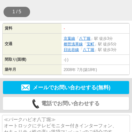
1 / 5
賃料
-
京葉線
「
八丁堀
」駅 徒歩3分
交通
都営浅草線
「
宝町
」駅 徒歩5分
日比谷線
「
八丁堀
」駅 徒歩3分
間取り(面積)
-(-)
築年月
2008年 7月(築18年)
メールでお問い合わせする(無料)
電話でお問い合わせする
≪パークハビオ八丁堀≫
オートロックにテレビモニター付きインターフォン、
セキュリティ性の高い賃貸マンションのご紹介です。