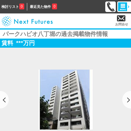
0
0
検討リスト
最近見た物件
お問合せ
パークハビオ八丁堀の過去掲載物件情報
賃料
***
万円