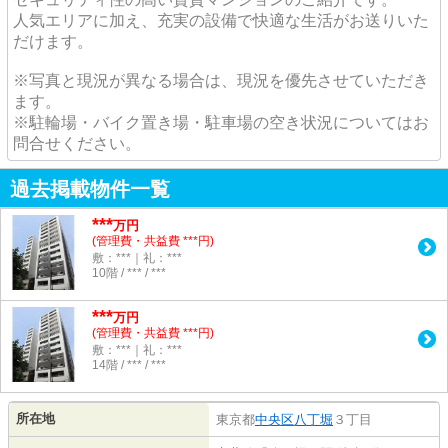
人気エリアに加え、充実の設備で快適な生活がお送りいた
だけます。
※写真と現況が異なる場合は、現況を優先させていただき
ます。
※駐輪場・バイク置き場・駐車場の空き状況についてはお
問合せください。
過去掲載物件一覧
***
万円
(管理費・共益費 ***円)
敷：***｜礼：***
10階 / *** / ***
***
万円
(管理費・共益費 ***円)
敷：***｜礼：***
14階 / *** / ***
所在地
東京都
中央区
八丁堀
３丁目