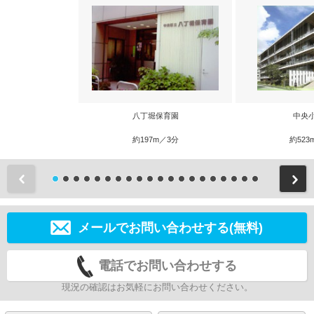
八丁堀保育園
中央
約197m／3分
約523
前
メールでお問い合わせする(無料)
電話でお問い合わせする
現況の確認はお気軽にお問い合わせください。