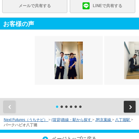
メールで共有する
LINEで共有する
お客様の声
前
Next Futures（うちナビ）
>
(賃貸)路線・駅から探す
>
JR京葉線
>
八丁堀駅
>
パークハビオ八丁堀
ページトップに戻る