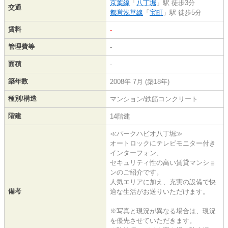
京葉線
「
八丁堀
」駅 徒歩3分
交通
都営浅草線
「
宝町
」駅 徒歩5分
賃料
-
管理費等
-
面積
-
築年数
2008年 7月 (築18年)
種別/構造
マンション/鉄筋コンクリート
階建
14階建
≪パークハビオ八丁堀≫
オートロックにテレビモニター付き
インターフォン、
セキュリティ性の高い賃貸マンショ
ンのご紹介です。
人気エリアに加え、充実の設備で快
備考
適な生活がお送りいただけます。
※写真と現況が異なる場合は、現況
を優先させていただきます。