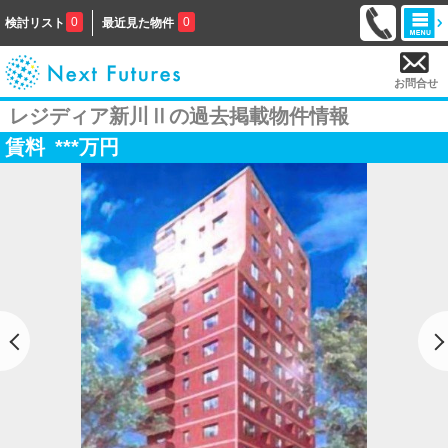
0
0
検討リスト
最近見た物件
お問合せ
レジディア新川Ⅱの過去掲載物件情報
賃料
***
万円