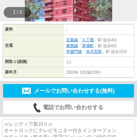
1 / 3
賃料
-
京葉線
「
八丁堀
」駅 徒歩4分
交通
東西線
「
茅場町
」駅 徒歩8分
半蔵門線
「
水天宮前
」駅 徒歩12分
間取り(面積)
-(-)
築年月
2003年 3月(築23年)
メールでお問い合わせする(無料)
電話でお問い合わせする
≪レジディア新川Ⅱ≫
オートロックにテレビモニター付きインターフォン、
セキュリティ性の高い賃貸マンションのご紹介です。