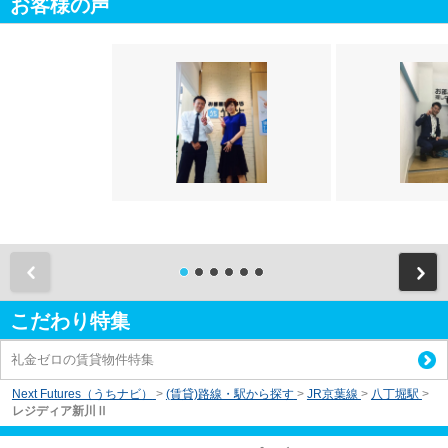
お客様の声
前
こだわり特集
礼金ゼロの賃貸物件特集
Next Futures（うちナビ）
>
(賃貸)路線・駅から探す
>
JR京葉線
>
八丁堀駅
>
レジディア新川Ⅱ