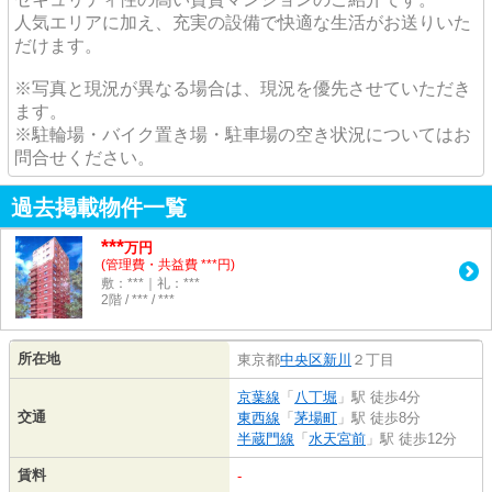
人気エリアに加え、充実の設備で快適な生活がお送りいた
だけます。
※写真と現況が異なる場合は、現況を優先させていただき
ます。
※駐輪場・バイク置き場・駐車場の空き状況についてはお
問合せください。
過去掲載物件一覧
***
万円
(管理費・共益費 ***円)
敷：***｜礼：***
2階 / *** / ***
所在地
東京都
中央区
新川
２丁目
京葉線
「
八丁堀
」駅 徒歩4分
交通
東西線
「
茅場町
」駅 徒歩8分
半蔵門線
「
水天宮前
」駅 徒歩12分
賃料
-