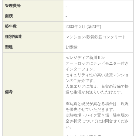
管理費等
-
面積
-
築年数
2003年 3月 (築23年)
種別/構造
マンション/鉄骨鉄筋コンクリート
階建
14階建
≪レジディア新川Ⅱ≫
オートロックにテレビモニター付き
インターフォン、
セキュリティ性の高い賃貸マンショ
ンのご紹介です。
人気エリアに加え、充実の設備で快
備考
適な生活がお送りいただけます。
※写真と現況が異なる場合は、現況
を優先させていただきます。
※駐輪場・バイク置き場・駐車場の
空き状況についてはお問合せくださ
い。