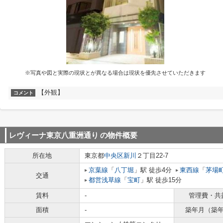
※写真や図と実際の現状とが異なる場合は現状を優先させていただきます
【外観】
コメント
レヴィーナ東京八重洲通り
の物件概要
所在地
東京都
中央区
新川
２丁目22-7
京葉線
「
八丁堀
」駅 徒歩4分
東西線
「
茅場
交通
都営浅草線
「
宝町
」駅 徒歩15分
賃料
-
管理費・共
面積
-
築年月（築