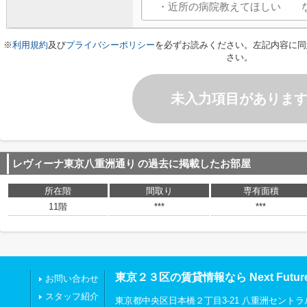
※
利用規約
及び
プライバシーポリシー
を必ずお読みください。左記内容に同
さい。
未入力項目がありま
レヴィーナ東京八重洲通り
の過去に掲載したお部屋
所在階
間取り
専有面積
11階
***
***
東京２３区の賃貸情報なら Next Futu
お問い合わせ
スタッフ紹介
東京都中央区日本橋２丁目3-21 八重洲セントラ