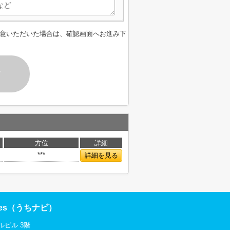
意いただいた場合は、確認画面へお進み下
す
方位
詳細
***
詳細を見る
res（うちナビ）
ルビル 3階