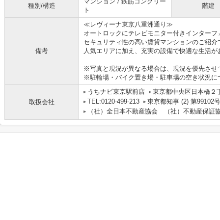
マンション / 鉄筋コンクリー
種別/構造
階建
ト
≪レヴィーナ東京八重洲通り≫
オートロックにテレビモニター付きインターフ
セキュリティ性の高い賃貸マンションのご紹介
備考
人気エリアに加え、充実の設備で快適な生活が
※写真と現況が異なる場合は、現況を優先させ
※駐輪場・バイク置き場・駐車場の空き状況に
うちナビ東京駅前店
東京都中央区日本橋２丁目
TEL:0120-499-213
東京都知事 (2) 第99102
取扱会社
（社）全日本不動産協会 （社）不動産保証