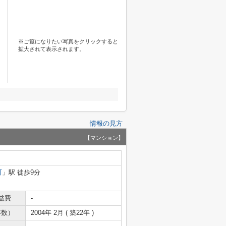
※ご覧になりたい写真をクリックすると
拡大されて表示されます。
情報の見方
【マンション】
町
」駅 徒歩9分
益費
-
年数）
2004年 2月 ( 築22年 )