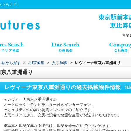
s（うちナビ）
営業時
線・駅から探す
>
JR京葉線
>
八丁堀駅
>
レヴィーナ東京八重洲通り
東京八重洲通り
レヴィーナ東京八重洲通り
の過去掲載物件情報
現
≪レヴィーナ東京八重洲通り≫
オートロックにテレビモニター付きインターフォン、
セキュリティ性の高い賃貸マンションのご紹介です。
人気エリアに加え、充実の設備で快適な生活がお送りいただけます。
※写真と現況が異なる場合は、現況を優先させていただきます。
※駐輪場・バイク置き場・駐車場の空き状況についてはお問合せください