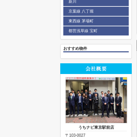
新川
京葉線 八丁堀
東西線 茅場町
都営浅草線 宝町
おすすめ物件
うちナビ東京駅前店
〒103-0027