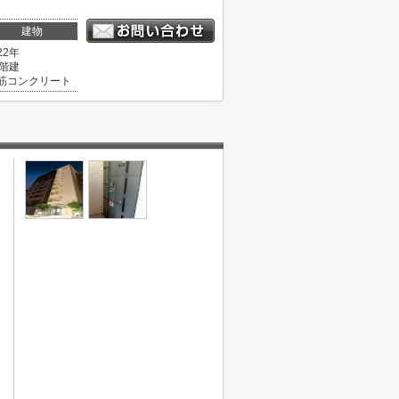
建物
22年
1階建
筋コンクリート