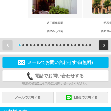
八丁堀保育園
明石
約550m／7分
約1126
前
メールでお問い合わせする(無料)
電話でお問い合わせする
現況の確認はお気軽にお問い合わせください。
メールで共有する
LINEで共有する