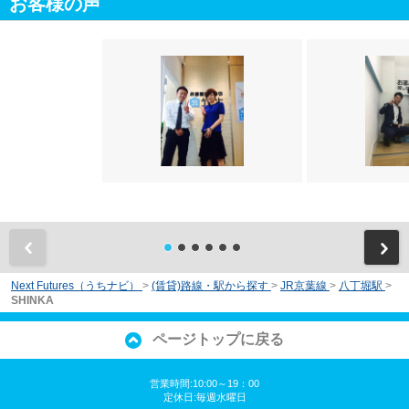
お客様の声
前
Next Futures（うちナビ）
>
(賃貸)路線・駅から探す
>
JR京葉線
>
八丁堀駅
>
SHINKA
ページトップに戻る
営業時間:10:00～19：00
定休日:毎週水曜日