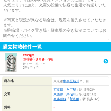
人気エリアに加え、充実の設備で快適な生活がお送りいた
だけます。
※写真と現況が異なる場合は、現況を優先させていただき
ます。
※駐輪場・バイク置き場・駐車場の空き状況についてはお
問合せください。
過去掲載物件一覧
***
万円
(管理費・共益費 ***円)
敷：***｜礼：***
9階 / *** / ***
所在地
東京都
中央区
新川
２丁目
京葉線
「
八丁堀
」駅 徒歩2分
交通
東西線
「
茅場町
」駅 徒歩11分
有楽町線
「
新富町
」駅 徒歩14分
賃料
-