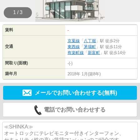
1 / 3
賃料
-
京葉線
「
八丁堀
」駅 徒歩2分
交通
東西線
「
茅場町
」駅 徒歩11分
有楽町線
「
新富町
」駅 徒歩14分
間取り(面積)
-(-)
築年月
2018年 1月(築8年)
メールでお問い合わせする(無料)
電話でお問い合わせする
≪SHINKA≫
オートロックにテレビモニター付きインターフォン、
セキュリティ性の高い賃貸マンションのご紹介です。