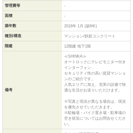
管理費等
-
面積
-
築年数
2018年 1月 (築8年)
種別/構造
マンション/鉄筋コンクリート
階建
12階建 地下1階
≪SHINKA≫
オートロックにテレビモニター付き
インターフォン、
セキュリティ性の高い賃貸マンショ
ンのご紹介です。
人気エリアに加え、充実の設備で快
備考
適な生活がお送りいただけます。
※写真と現況が異なる場合は、現況
を優先させていただきます。
※駐輪場・バイク置き場・駐車場の
空き状況についてはお問合せくださ
い。