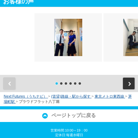
お客様の声
前
Next Futures（うちナビ）
>
(賃貸)路線・駅から探す
>
東京メトロ東西線
>
茅
場町駅
>
プラウドフラット八丁堀
ページトップに戻る
営業時間:10:00～19：00
定休日:毎週水曜日