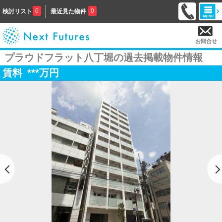
0
0
検討リスト
最近見た物件
お問合せ
プラウドフラット八丁堀の過去掲載物件情報
賃料
***
万円