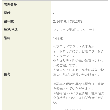
管理費等
-
面積
-
築年数
2014年 6月 (築12年)
種別/構造
マンション/鉄筋コンクリート
階建
12階建
≪プラウドフラット八丁堀≫
オートロックにテレビモニター付き
インターフォン、
セキュリティ性の高い賃貸マンショ
ンのご紹介です。
人気エリアに加え、充実の設備で快
備考
適な生活がお送りいただけます。
※写真と現況が異なる場合は、現況
を優先させていただきます。
※駐輪場・バイク置き場・駐車場の
空き状況についてはお問合せくださ
い。