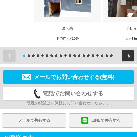
鮨 石島
手打ち
約767m／10分
約433
前
メールでお問い合わせする(無料)
電話でお問い合わせする
現況の確認はお気軽にお問い合わせください。
メールで共有する
LINEで共有する