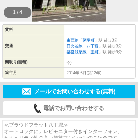
1 / 4
賃料
-
東西線
「
茅場町
」駅 徒歩3分
交通
日比谷線
「
八丁堀
」駅 徒歩3分
都営浅草線
「
宝町
」駅 徒歩9分
間取り(面積)
-(-)
築年月
2014年 6月(築12年)
メールでお問い合わせする(無料)
電話でお問い合わせする
≪プラウドフラット八丁堀≫
オートロックにテレビモニター付きインターフォン、
セキュリティ性の高い賃貸マンションのご紹介です。