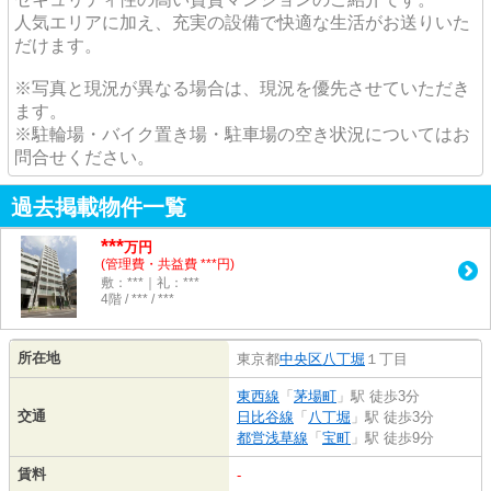
人気エリアに加え、充実の設備で快適な生活がお送りいた
だけます。
※写真と現況が異なる場合は、現況を優先させていただき
ます。
※駐輪場・バイク置き場・駐車場の空き状況についてはお
問合せください。
過去掲載物件一覧
***
万円
(管理費・共益費 ***円)
敷：***｜礼：***
4階 / *** / ***
所在地
東京都
中央区
八丁堀
１丁目
東西線
「
茅場町
」駅 徒歩3分
交通
日比谷線
「
八丁堀
」駅 徒歩3分
都営浅草線
「
宝町
」駅 徒歩9分
賃料
-