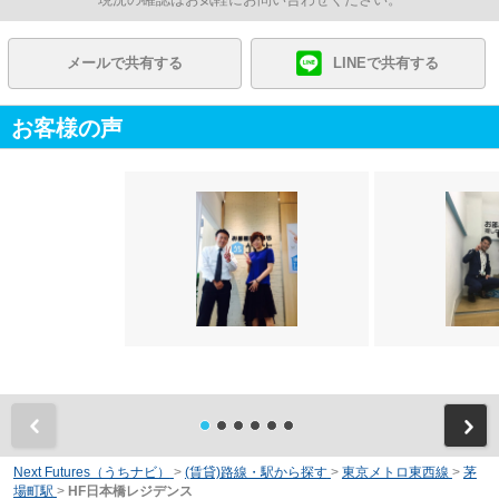
メールで共有する
LINEで共有する
お客様の声
前
Next Futures（うちナビ）
>
(賃貸)路線・駅から探す
>
東京メトロ東西線
>
茅
場町駅
>
HF日本橋レジデンス