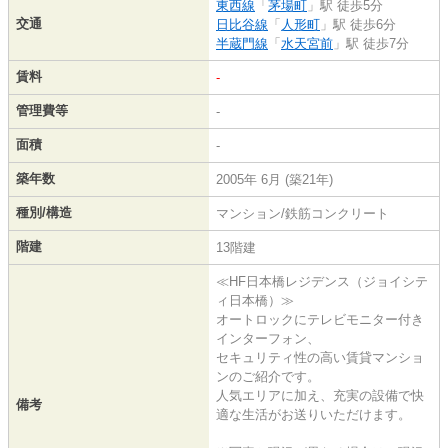
東西線
「
茅場町
」駅 徒歩5分
交通
日比谷線
「
人形町
」駅 徒歩6分
半蔵門線
「
水天宮前
」駅 徒歩7分
賃料
-
管理費等
-
面積
-
築年数
2005年 6月 (築21年)
種別/構造
マンション/鉄筋コンクリート
階建
13階建
≪HF日本橋レジデンス（ジョイシテ
ィ日本橋）≫
オートロックにテレビモニター付き
インターフォン、
セキュリティ性の高い賃貸マンショ
ンのご紹介です。
人気エリアに加え、充実の設備で快
備考
適な生活がお送りいただけます。