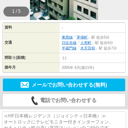
1 / 5
賃料
-
東西線
「
茅場町
」駅 徒歩5分
交通
日比谷線
「
人形町
」駅 徒歩6分
半蔵門線
「
水天宮前
」駅 徒歩7分
間取り(面積)
-(-)
築年月
2005年 6月(築21年)
メールでお問い合わせする(無料)
電話でお問い合わせする
≪HF日本橋レジデンス（ジョイシティ日本橋）≫
オートロックにテレビモニター付きインターフォン、
セキュリティ性の高い賃貸マンションのご紹介です。