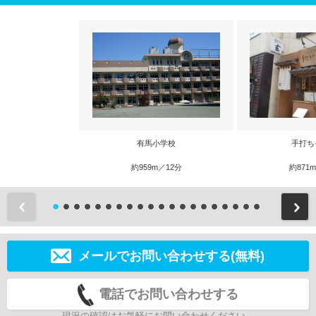
有馬小学校
手打ち
約959m／12分
約871
前
メールでお問い合わせする(無料)
電話でお問い合わせする
現況の確認はお気軽にお問い合わせください。