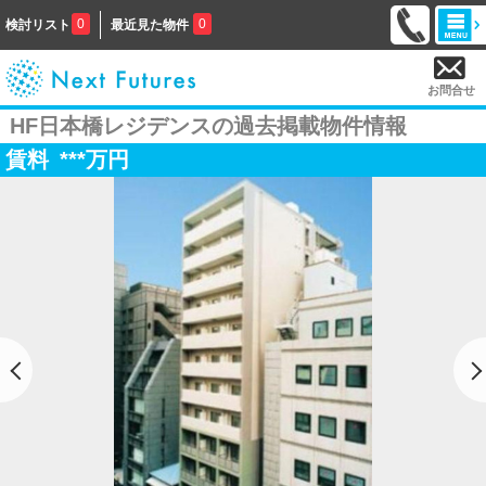
0
0
検討リスト
最近見た物件
お問合せ
HF日本橋レジデンスの過去掲載物件情報
賃料
***
万円