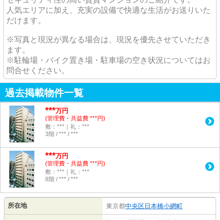
人気エリアに加え、充実の設備で快適な生活がお送りいた
だけます。
※写真と現況が異なる場合は、現況を優先させていただき
ます。
※駐輪場・バイク置き場・駐車場の空き状況についてはお
問合せください。
過去掲載物件一覧
***
万円
(管理費・共益費 ***円)
敷：***｜礼：***
3階 / *** / ***
***
万円
(管理費・共益費 ***円)
敷：***｜礼：***
8階 / *** / ***
所在地
東京都
中央区
日本橋小網町