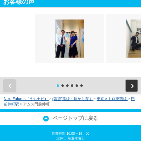
お客様の声
前
Next Futures（うちナビ）
>
(賃貸)路線・駅から探す
>
東京メトロ東西線
>
門
前仲町駅
>
アムス門前仲町
ページトップに戻る
営業時間:10:00～19：00
定休日:毎週水曜日