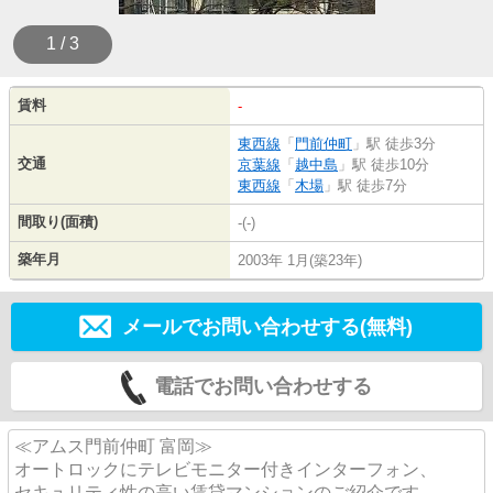
1 / 3
賃料
-
東西線
「
門前仲町
」駅 徒歩3分
交通
京葉線
「
越中島
」駅 徒歩10分
東西線
「
木場
」駅 徒歩7分
間取り(面積)
-(-)
築年月
2003年 1月(築23年)
メールでお問い合わせする(無料)
電話でお問い合わせする
≪アムス門前仲町 富岡≫
オートロックにテレビモニター付きインターフォン、
セキュリティ性の高い賃貸マンションのご紹介です。