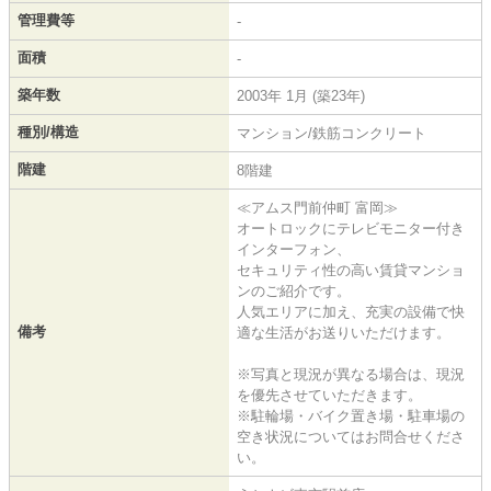
管理費等
-
面積
-
築年数
2003年 1月 (築23年)
種別/構造
マンション/鉄筋コンクリート
階建
8階建
≪アムス門前仲町 富岡≫
オートロックにテレビモニター付き
インターフォン、
セキュリティ性の高い賃貸マンショ
ンのご紹介です。
人気エリアに加え、充実の設備で快
備考
適な生活がお送りいただけます。
※写真と現況が異なる場合は、現況
を優先させていただきます。
※駐輪場・バイク置き場・駐車場の
空き状況についてはお問合せくださ
い。