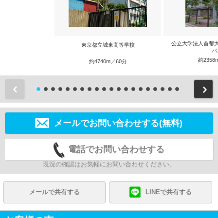
公立大学法人首都
東京都立城東高等学校
パ
約2358
約4740m／60分
前
メールでお問い合わせする(無料)
電話でお問い合わせする
現況の確認はお気軽にお問い合わせください。
メールで共有する
LINEで共有する