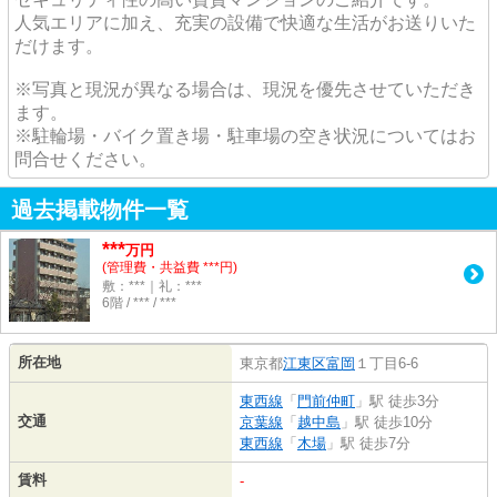
人気エリアに加え、充実の設備で快適な生活がお送りいた
だけます。
※写真と現況が異なる場合は、現況を優先させていただき
ます。
※駐輪場・バイク置き場・駐車場の空き状況についてはお
問合せください。
過去掲載物件一覧
***
万円
(管理費・共益費 ***円)
敷：***｜礼：***
6階 / *** / ***
所在地
東京都
江東区
富岡
１丁目6-6
東西線
「
門前仲町
」駅 徒歩3分
交通
京葉線
「
越中島
」駅 徒歩10分
東西線
「
木場
」駅 徒歩7分
賃料
-