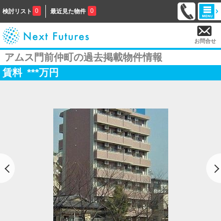
0
0
検討リスト
最近見た物件
お問合せ
アムス門前仲町の過去掲載物件情報
賃料
***
万円