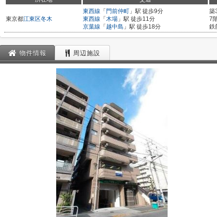
東西線
「
門前仲町
」駅 徒歩9分
築
東京都
江東区
冬木
東西線
「
木場
」駅 徒歩11分
7
京葉線
「
越中島
」駅 徒歩18分
鉄
物件情報
周辺施設