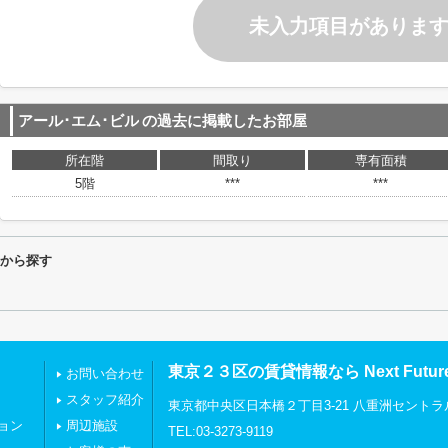
未入力項目がありま
アール･エム･ビル
の過去に掲載したお部屋
所在階
間取り
専有面積
5階
***
***
件から探す
東京２３区の賃貸情報なら Next Futu
お問い合わせ
スタッフ紹介
東京都中央区日本橋２丁目3-21 八重洲セントラ
ョン
周辺施設
TEL:03-3273-9119