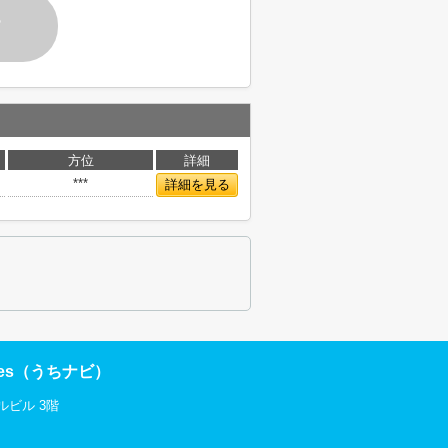
す
方位
詳細
***
詳細を見る
res（うちナビ）
ルビル 3階