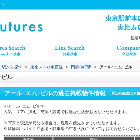
ナビ）
営業時
線・駅から探す
>
東京メトロ東西線
>
門前仲町駅
>
アール･エム･ビル
･ビル
アール･エム･ビル
の過去掲載物件情報
現況の確認はお
≪アール･エム･ビル≫
人気エリアに加え、充実の設備で快適な生活がお送りいただけます。
※写真と現況が異なる場合は、現況を優先させていただきます。
※駐輪場・バイク置き場・駐車場の空き状況についてはお問合せください
所在地
交通