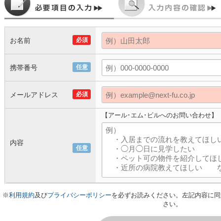
お名前
必須
携帯番号
任意
メールアドレス
必須
【アール･エム･ビルへのお問い合わせ】
内容
任意
※
利用規約
及び
プライバシーポリシー
を必ずお読みください。左記内容に同
さい。