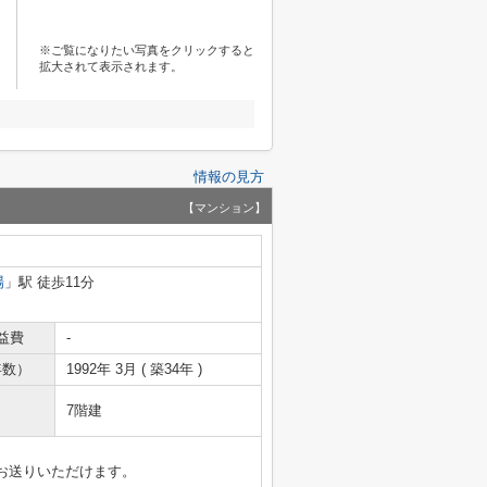
※ご覧になりたい写真をクリックすると
拡大されて表示されます。
情報の見方
【マンション】
場
」駅 徒歩11分
益費
-
年数）
1992年 3月 ( 築34年 )
7階建
お送りいただけます。