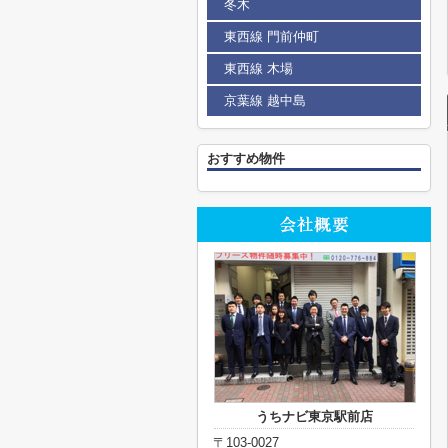
冬木
東西線 門前仲町
東西線 木場
京葉線 越中島
おすすめ物件
うちナビ東京駅前店
〒103-0027