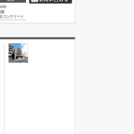
34年
階建
筋コンクリート