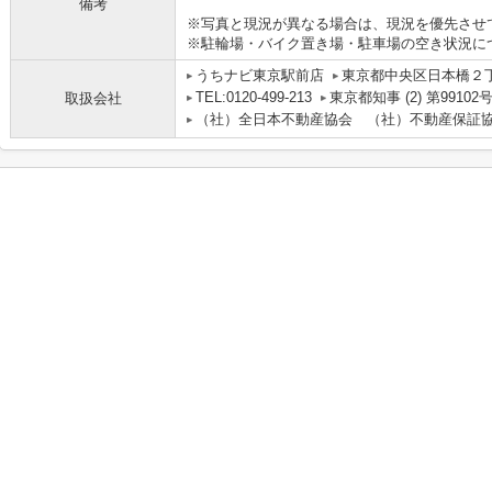
備考
※写真と現況が異なる場合は、現況を優先させ
※駐輪場・バイク置き場・駐車場の空き状況に
うちナビ東京駅前店
東京都中央区日本橋２丁目
TEL:0120-499-213
東京都知事 (2) 第99102
取扱会社
（社）全日本不動産協会 （社）不動産保証