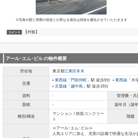
※写真や図と実際の現状とが異なる場合は現状を優先させていただきます
【外観】
コメント
アール･エム･ビル
の物件概要
所在地
東京都
江東区
冬木
東西線
「
門前仲町
」駅 徒歩9分
東西線
「
木
交通
京葉線
「
越中島
」駅 徒歩18分
賃料
-
管理費・共
面積
-
築年月（築
マンション / 鉄筋コンクリー
種別/構造
階建
ト
≪アール･エム･ビル≫
人気エリアに加え、充実の設備で快適な生活が