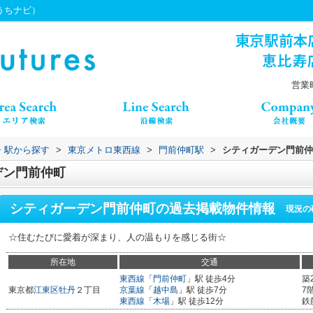
（うちナビ）
営業時
線・駅から探す
>
東京メトロ東西線
>
門前仲町駅
>
シティガーデン門前仲
デン門前仲町
シティガーデン門前仲町
の過去掲載物件情報
現況の
☆住むたびに愛着が深まり、人の温もりを感じる街☆
所在地
交通
東西線
「
門前仲町
」駅 徒歩4分
築
東京都
江東区
牡丹
２丁目
京葉線
「
越中島
」駅 徒歩7分
7
東西線
「
木場
」駅 徒歩12分
鉄