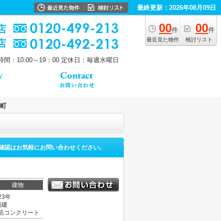
最終更新：2026年08月09日
00
00
件
件
最近見た物件
検討リスト
間：10:00～19：00
定休日：毎週水曜日
町
確認はお気軽にお問い合わせください。
建物
23年
階建
筋コンクリート