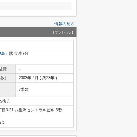
情報の見方
【マンション】
中島
」駅 徒歩7分
益費
-
年数）
2003年 2月 ( 築23年 )
7階建
る街☆
3-21 八重洲セントラルビル 3階
号
協会