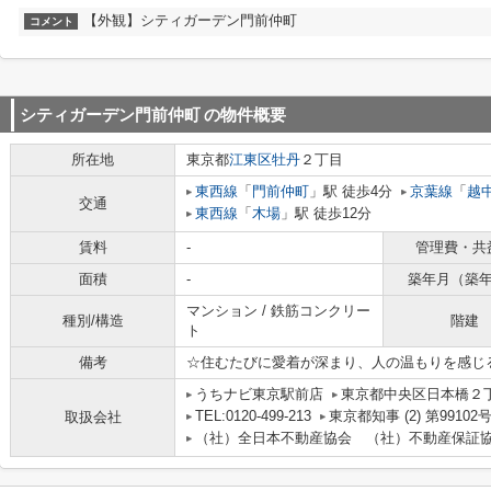
【外観】シティガーデン門前仲町
コメント
シティガーデン門前仲町
の物件概要
所在地
東京都
江東区
牡丹
２丁目
東西線
「
門前仲町
」駅 徒歩4分
京葉線
「
越
交通
東西線
「
木場
」駅 徒歩12分
賃料
-
管理費・共
面積
-
築年月（築
マンション / 鉄筋コンクリー
種別/構造
階建
ト
備考
☆住むたびに愛着が深まり、人の温もりを感じ
うちナビ東京駅前店
東京都中央区日本橋２丁目
TEL:0120-499-213
東京都知事 (2) 第99102
取扱会社
（社）全日本不動産協会 （社）不動産保証