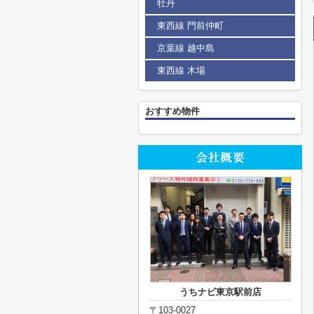
牡丹
東西線 門前仲町
京葉線 越中島
東西線 木場
おすすめ物件
うちナビ東京駅前店
〒103-0027