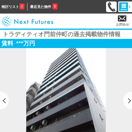
0
0
検討リスト
最近見た物件
お問合せ
トラディティオ門前仲町の過去掲載物件情報
賃料
***
万円