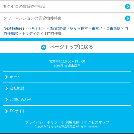
礼金ゼロの賃貸物件特集
タワーマンションの賃貸物件特集
Next Futures（うちナビ）
>
(賃貸)路線・駅から探す
>
東京メトロ東西線
>
門
前仲町駅
>
トラディティオ門前仲町
ページトップに戻る
営業時間:10:00～19：00
定休日:毎週水曜日
ホーム
会社概要
お問い合わせ
PCサイト
プライバシーポリシー
利用規約
｜アクセスマップ
｜
Copyright(c) うちナビ東京駅前店 All rights reserved.