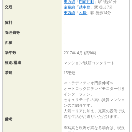
東西線
「
門前仲町
」駅 徒歩1分
交通
京葉線
「
越中島
」駅 徒歩7分
東西線
「
木場
」駅 徒歩14分
賃料
-
管理費等
-
面積
-
築年数
2017年 4月 (築9年)
種別/構造
マンション/鉄筋コンクリート
階建
15階建
≪トラディティオ門前仲町≫
オートロックにテレビモニター付き
インターフォン、
セキュリティ性の高い賃貸マンショ
ンのご紹介です。
人気エリアに加え、充実の設備で快
適な生活がお送りいただけます。
備考
※写真と現況が異なる場合は、現況