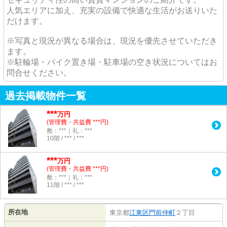
人気エリアに加え、充実の設備で快適な生活がお送りいた
だけます。
※写真と現況が異なる場合は、現況を優先させていただき
ます。
※駐輪場・バイク置き場・駐車場の空き状況についてはお
問合せください。
過去掲載物件一覧
***
万円
(管理費・共益費 ***円)
敷：***｜礼：***
10階 / *** / ***
***
万円
(管理費・共益費 ***円)
敷：***｜礼：***
11階 / *** / ***
所在地
東京都
江東区
門前仲町
２丁目