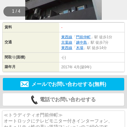
1 / 4
賃料
-
東西線
「
門前仲町
」駅 徒歩1分
交通
京葉線
「
越中島
」駅 徒歩7分
東西線
「
木場
」駅 徒歩14分
間取り(面積)
-(-)
築年月
2017年 4月(築9年)
メールでお問い合わせする(無料)
電話でお問い合わせする
≪トラディティオ門前仲町≫
オートロックにテレビモニター付きインターフォン、
セキュリティ性の高い賃貸マンションのご紹介です。