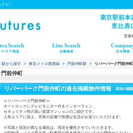
うちナビ）
営業時
線・駅から探す
>
東京メトロ東西線
>
門前仲町駅
>
リバーパーク門前仲町
ク門前仲町
リバーパーク門前仲町
の過去掲載物件情報
現況の確
≪リバーパーク門前仲町≫
オートロックにテレビモニター付きインターフォン、
セキュリティ性の高い賃貸マンションのご紹介です。
人気エリアに加え、充実の設備で快適な生活がお送りいただけます。
※写真と現況が異なる場合は、現況を優先させていただきます。
※駐輪場・バイク置き場・駐車場の空き状況についてはお問合せください