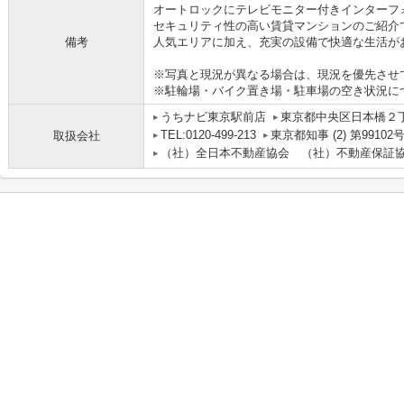
オートロックにテレビモニター付きインターフ
セキュリティ性の高い賃貸マンションのご紹介
備考
人気エリアに加え、充実の設備で快適な生活が
※写真と現況が異なる場合は、現況を優先させ
※駐輪場・バイク置き場・駐車場の空き状況に
うちナビ東京駅前店
東京都中央区日本橋２丁目
TEL:0120-499-213
東京都知事 (2) 第99102
取扱会社
（社）全日本不動産協会 （社）不動産保証