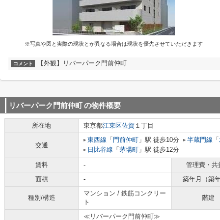
※写真や図と実際の現状とが異なる場合は現状を優先させていただきます
【外観】リバーパーク門前仲町
コメント
リバーパーク門前仲町
の物件概要
所在地
東京都
江東区
佐賀
１丁目
東西線
「
門前仲町
」駅 徒歩10分
半蔵門線
「
交通
日比谷線
「
茅場町
」駅 徒歩12分
賃料
-
管理費・共
面積
-
築年月（築
マンション / 鉄筋コンクリー
種別/構造
階建
ト
≪リバーパーク門前仲町≫