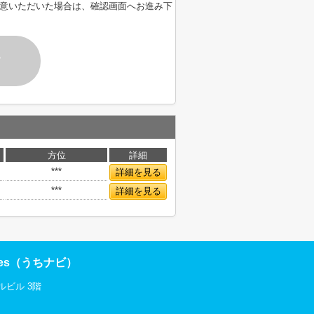
意いただいた場合は、確認画面へお進み下
す
方位
詳細
***
詳細を見る
***
詳細を見る
res（うちナビ）
ルビル 3階