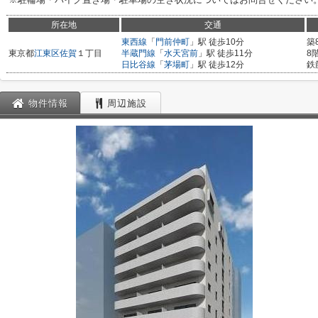
所在地
交通
東西線
「
門前仲町
」駅 徒歩10分
築
東京都
江東区
佐賀
１丁目
半蔵門線
「
水天宮前
」駅 徒歩11分
8
日比谷線
「
茅場町
」駅 徒歩12分
鉄
物件情報
周辺施設