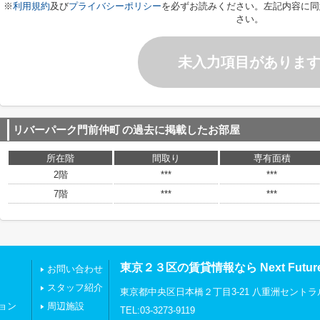
※
利用規約
及び
プライバシーポリシー
を必ずお読みください。左記内容に同
さい。
未入力項目がありま
リバーパーク門前仲町
の過去に掲載したお部屋
所在階
間取り
専有面積
2階
***
***
7階
***
***
東京２３区の賃貸情報なら Next Futu
お問い合わせ
スタッフ紹介
東京都中央区日本橋２丁目3-21 八重洲セントラ
ョン
周辺施設
TEL:03-3273-9119