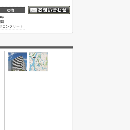
建物
8年
階建
筋コンクリート