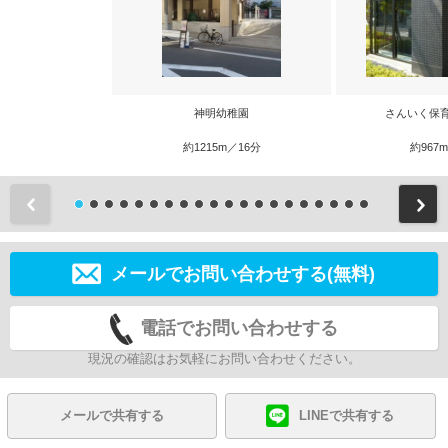
神明幼稚園
さんいく保
約1215m／16分
約967
前
メールでお問い合わせする(無料)
電話でお問い合わせする
現況の確認はお気軽にお問い合わせください。
メールで共有する
LINEで共有する