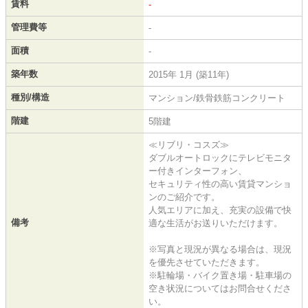
賃料
-
管理費等
-
面積
-
築年数
2015年 1月 (築11年)
種別/構造
マンション/鉄骨鉄筋コンクリート
階建
5階建
≪リブリ・コスズ≫
ダブルオートロックにテレビモニタ
ー付きインターフォン、
セキュリティ性の高い賃貸マンショ
ンのご紹介です。
人気エリアに加え、充実の設備で快
備考
適な生活がお送りいただけます。
※写真と現況が異なる場合は、現況
を優先させていただきます。
※駐輪場・バイク置き場・駐車場の
空き状況についてはお問合せくださ
い。