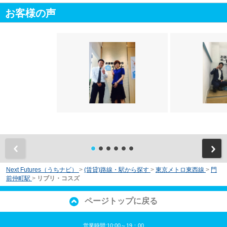
お客様の声
前
Next Futures（うちナビ）
>
(賃貸)路線・駅から探す
>
東京メトロ東西線
>
門
前仲町駅
>
リブリ・コスズ
ページトップに戻る
営業時間:10:00～19：00