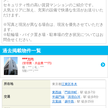
セキュリティ性の高い賃貸マンションのご紹介です。
人気エリアに加え、充実の設備で快適な生活がお送りいた
だけます。
※写真と現況が異なる場合は、現況を優先させていただき
ます。
※駐輪場・バイク置き場・駐車場の空き状況についてはお
問合せください。
過去掲載物件一覧
***
万円
(管理費・共益費 ***円)
敷：***｜礼：***
5階 / *** / ***
所在地
東京都
江東区
冬木
東西線
「
門前仲町
」駅 徒歩7分
交通
半蔵門線
「
清澄白河
」駅 徒歩8分
京葉線
「
越中島
」駅 徒歩15分