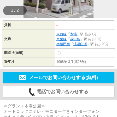
1 / 2
賃料
-
東西線
「
木場
」駅 徒歩1分
交通
京葉線
「
越中島
」駅 徒歩18分
半蔵門線
「
清澄白河
」駅 徒歩20分
間取り(面積)
-(-)
築年月
1998年 3月(築28年)
メールでお問い合わせする(無料)
電話でお問い合わせする
≪グランス木場公園≫
オートロックにテレビモニター付きインターフォン、
セキュリティ性の高い賃貸マンションのご紹介です。