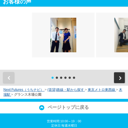
お客様の声
前
Next Futures（うちナビ）
>
(賃貸)路線・駅から探す
>
東京メトロ東西線
>
木
場駅
>
グランス木場公園
ページトップに戻る
営業時間:10:00～19：00
定休日:毎週水曜日