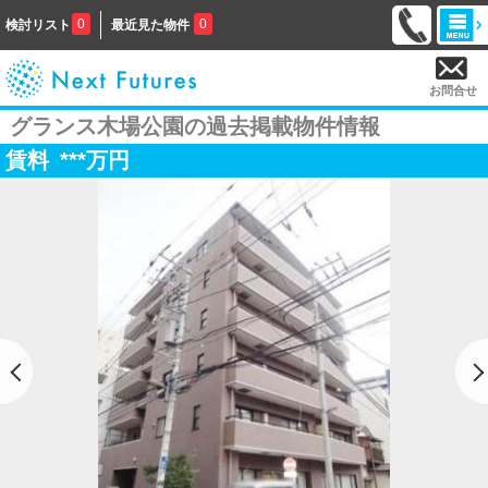
0
0
検討リスト
最近見た物件
お問合せ
グランス木場公園の過去掲載物件情報
賃料
***
万円