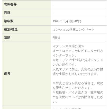
管理費等
-
面積
-
築年数
1998年 3月 (築28年)
種別/構造
マンション/鉄筋コンクリート
階建
6階建
≪グランス木場公園≫
オートロックにテレビモニター付き
インターフォン、
セキュリティ性の高い賃貸マンショ
ンのご紹介です。
人気エリアに加え、充実の設備で快
備考
適な生活がお送りいただけます。
※写真と現況が異なる場合は、現況
を優先させていただきます。
※駐輪場・バイク置き場・駐車場の
空き状況についてはお問合せくださ
い。