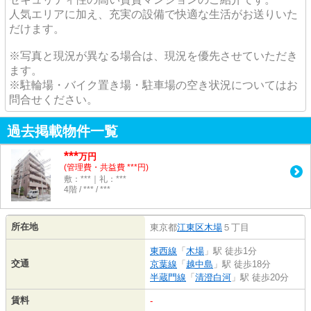
人気エリアに加え、充実の設備で快適な生活がお送りいた
だけます。
※写真と現況が異なる場合は、現況を優先させていただき
ます。
※駐輪場・バイク置き場・駐車場の空き状況についてはお
問合せください。
過去掲載物件一覧
***
万円
(管理費・共益費 ***円)
敷：***｜礼：***
4階 / *** / ***
所在地
東京都
江東区
木場
５丁目
東西線
「
木場
」駅 徒歩1分
交通
京葉線
「
越中島
」駅 徒歩18分
半蔵門線
「
清澄白河
」駅 徒歩20分
賃料
-