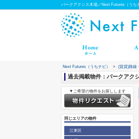
パークアクシス木場／Next Futures（う
Next Futures（うちナビ）
>
(賃貸)路
過去掲載物件：パークアク
▼ご希望の物件をお探しします
同じエリアの物件
江東区