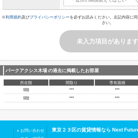
※
利用規約
及び
プライバシーポリシー
を必ずお読みください。左記内容に同
さい。
未入力項目がありま
パークアクシス木場
の過去に掲載したお部屋
所在階
間取り
専有面積
9階
***
***
9階
***
***
東京２３区の賃貸情報なら Next Futu
お問い合わせ