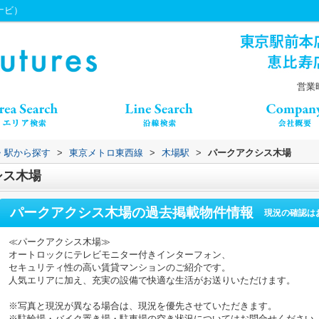
ちナビ）
営業時
線・駅から探す
>
東京メトロ東西線
>
木場駅
>
パークアクシス木場
シス木場
パークアクシス木場
の過去掲載物件情報
現況の確認は
≪パークアクシス木場≫
オートロックにテレビモニター付きインターフォン、
セキュリティ性の高い賃貸マンションのご紹介です。
人気エリアに加え、充実の設備で快適な生活がお送りいただけます。
※写真と現況が異なる場合は、現況を優先させていただきます。
※駐輪場・バイク置き場・駐車場の空き状況についてはお問合せください