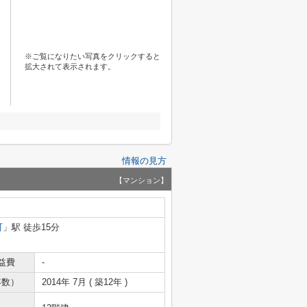
※ご覧になりたい写真をクリックすると
拡大されて表示されます。
情報の見方
【マンション】
町
」駅 徒歩15分
益費
-
年数）
2014年 7月 ( 築12年 )