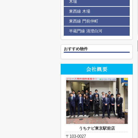
木場
東西線 木場
東西線 門前仲町
半蔵門線 清澄白河
おすすめ物件
うちナビ東京駅前店
〒103-0027