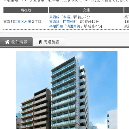
所在地
交通
東西線
「
木場
」駅 徒歩2分
築
東京都
江東区
木場
２丁目
東西線
「
門前仲町
」駅 徒歩15分
1
半蔵門線
「
清澄白河
」駅 徒歩27分
鉄
物件情報
周辺施設