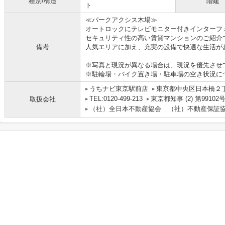
種別/構造
階建
ト
≪パークアクシス木場≫
オートロックにテレビモニター付きインターフ
セキュリティ性の高い賃貸マンションのご紹介
備考
人気エリアに加え、充実の設備で快適な生活が
※写真と現況が異なる場合は、現況を優先させ
※駐輪場・バイク置き場・駐車場の空き状況に
うちナビ東京駅前店
東京都中央区日本橋２丁目
TEL:0120-499-213
東京都知事 (2) 第99102
取扱会社
（社）全日本不動産協会 （社）不動産保証