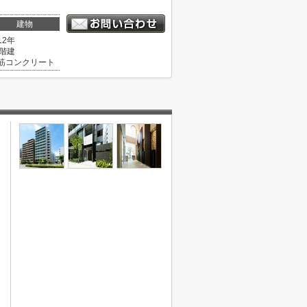
建物
12年
3階建
筋コンクリート