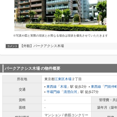
※写真や図と実際の現状とが異なる場合は現状を優先させていただきます
【外観】パークアクシス木場
コメント
パークアクシス木場
の物件概要
所在地
東京都
江東区
木場
２丁目
東西線
「
木場
」駅 徒歩2分
東西線
「
門前仲
交通
半蔵門線
「
清澄白河
」駅 徒歩27分
賃料
-
管理費・共
面積
-
築年月（築
マンション / 鉄筋コンクリー