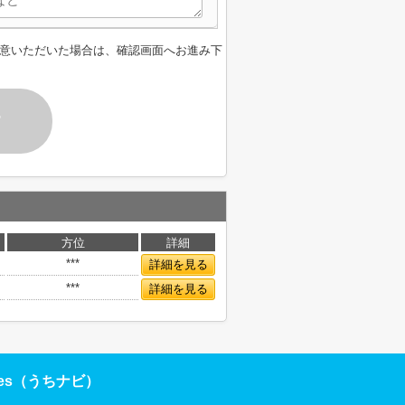
意いただいた場合は、確認画面へお進み下
す
方位
詳細
***
詳細を見る
***
詳細を見る
res（うちナビ）