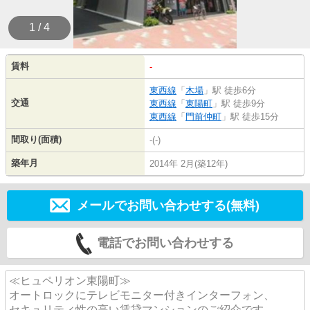
1 / 4
賃料
-
東西線
「
木場
」駅 徒歩6分
交通
東西線
「
東陽町
」駅 徒歩9分
東西線
「
門前仲町
」駅 徒歩15分
間取り(面積)
-(-)
築年月
2014年 2月(築12年)
メールでお問い合わせする(無料)
電話でお問い合わせする
≪ヒュペリオン東陽町≫
オートロックにテレビモニター付きインターフォン、
セキュリティ性の高い賃貸マンションのご紹介です。