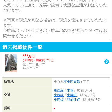
人気エリアに加え、充実の設備で快適な生活がお送りいた
だけます。
※写真と現況が異なる場合は、現況を優先させていただき
ます。
※駐輪場・バイク置き場・駐車場の空き状況についてはお
問合せください。
過去掲載物件一覧
***
万円
(管理費・共益費 ***円)
敷：***｜礼：***
4階 / *** / ***
所在地
東京都
江東区
東陽
１丁目
東西線
「
木場
」駅 徒歩6分
交通
東西線
「
東陽町
」駅 徒歩9分
東西線
「
門前仲町
」駅 徒歩15分
賃料
-