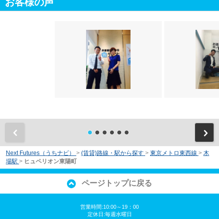
お客様の声
前
Next Futures（うちナビ）
>
(賃貸)路線・駅から探す
>
東京メトロ東西線
>
木
場駅
>
ヒュペリオン東陽町
ページトップに戻る
営業時間:10:00～19：00
定休日:毎週水曜日