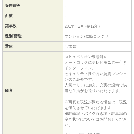
管理費等
-
面積
-
築年数
2014年 2月 (築12年)
種別/構造
マンション/鉄筋コンクリート
階建
12階建
≪ヒュペリオン東陽町≫
オートロックにテレビモニター付き
インターフォン、
セキュリティ性の高い賃貸マンショ
ンのご紹介です。
人気エリアに加え、充実の設備で快
備考
適な生活がお送りいただけます。
※写真と現況が異なる場合は、現況
を優先させていただきます。
※駐輪場・バイク置き場・駐車場の
空き状況についてはお問合せくださ
い。