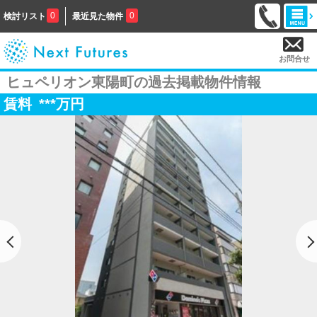
0
0
検討リスト
最近見た物件
お問合せ
ヒュペリオン東陽町の過去掲載物件情報
賃料
***
万円