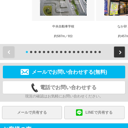
中央自動車学校
なか卯
約587m／8分
約457
前
メールでお問い合わせする(無料)
電話でお問い合わせする
現況の確認はお気軽にお問い合わせください。
メールで共有する
LINEで共有する