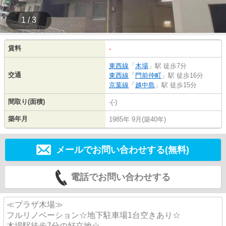
1 / 3
賃料
-
東西線
「
木場
」駅 徒歩7分
交通
東西線
「
門前仲町
」駅 徒歩16分
京葉線
「
越中島
」駅 徒歩15分
間取り(面積)
-(-)
築年月
1985年 9月(築40年)
メールでお問い合わせする(無料)
電話でお問い合わせする
≪プラザ木場≫
フルリノベーション☆地下駐車場1台空きあり☆
木場駅徒歩7分の好立地☆