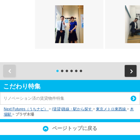
前
こだわり特集
リノベーション済の賃貸物件特集
Next Futures（うちナビ）
>
(賃貸)路線・駅から探す
>
東京メトロ東西線
>
木
場駅
>
プラザ木場
ページトップに戻る