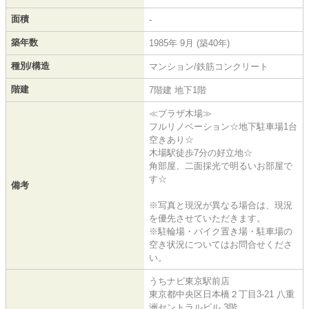
面積
-
築年数
1985年 9月 (築40年)
種別/構造
マンション/鉄筋コンクリート
階建
7階建 地下1階
≪プラザ木場≫
フルリノベーション☆地下駐車場1台
空きあり☆
木場駅徒歩7分の好立地☆
角部屋、二面採光で明るいお部屋で
す☆
備考
※写真と現況が異なる場合は、現況
を優先させていただきます。
※駐輪場・バイク置き場・駐車場の
空き状況についてはお問合せくださ
い。
うちナビ東京駅前店
東京都中央区日本橋２丁目3-21 八重
洲セントラルビル 3階