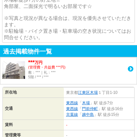
角部屋、二面採光で明るいお部屋です☆
※写真と現況が異なる場合は、現況を優先させていただき
ます。
※駐輪場・バイク置き場・駐車場の空き状況についてはお
問合せください。
過去掲載物件一覧
***
万円
(管理費・共益費 ***円)
敷：***｜礼：***
5階 / *** / ***
所在地
東京都
江東区
木場
１丁目1-10
東西線
「
木場
」駅 徒歩7分
交通
東西線
「
門前仲町
」駅 徒歩16分
京葉線
「
越中島
」駅 徒歩15分
賃料
-
管理費等
-