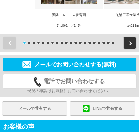
愛隣シャローム保育園
芝浦工業大学 
約1062m／14分
約819
前
メールでお問い合わせする(無料)
電話でお問い合わせする
現況の確認はお気軽にお問い合わせください。
メールで共有する
LINEで共有する
お客様の声