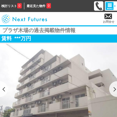
0
0
検討リスト
最近見た物件
お問合せ
プラザ木場の過去掲載物件情報
賃料
***
万円