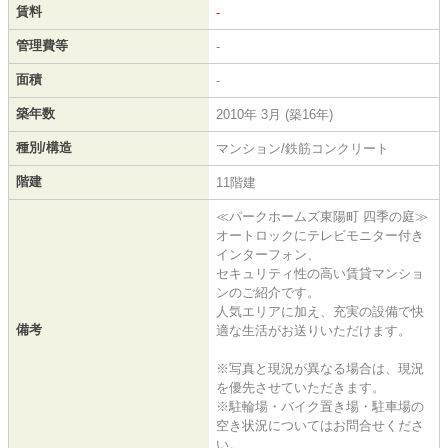
賃料
-
管理費等
-
面積
-
築年数
2010年 3月 (築16年)
種別/構造
マンション/鉄筋コンクリート
階建
11階建
≪パークホームズ東陽町 四季の庭≫
オートロックにテレビモニター付き
インターフォン、
セキュリティ性の高い賃貸マンショ
ンのご紹介です。
人気エリアに加え、充実の設備で快
備考
適な生活がお送りいただけます。
※写真と現況が異なる場合は、現況
を優先させていただきます。
※駐輪場・バイク置き場・駐車場の
空き状況についてはお問合せくださ
い。