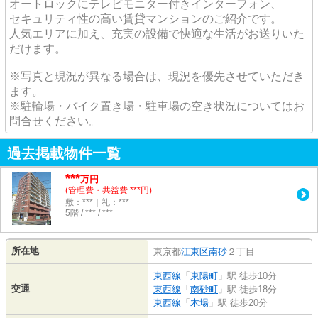
オートロックにテレビモニター付きインターフォン、
セキュリティ性の高い賃貸マンションのご紹介です。
人気エリアに加え、充実の設備で快適な生活がお送りいた
だけます。
※写真と現況が異なる場合は、現況を優先させていただき
ます。
※駐輪場・バイク置き場・駐車場の空き状況についてはお
問合せください。
過去掲載物件一覧
***
万円
(管理費・共益費 ***円)
敷：***｜礼：***
5階 / *** / ***
所在地
東京都
江東区
南砂
２丁目
東西線
「
東陽町
」駅 徒歩10分
交通
東西線
「
南砂町
」駅 徒歩18分
東西線
「
木場
」駅 徒歩20分