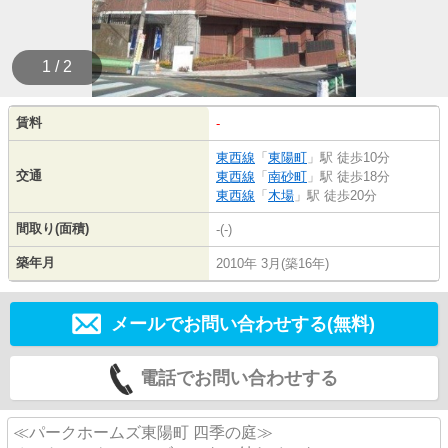
1 / 2
賃料
-
東西線
「
東陽町
」駅 徒歩10分
交通
東西線
「
南砂町
」駅 徒歩18分
東西線
「
木場
」駅 徒歩20分
間取り(面積)
-(-)
築年月
2010年 3月(築16年)
メールでお問い合わせする(無料)
電話でお問い合わせする
≪パークホームズ東陽町 四季の庭≫