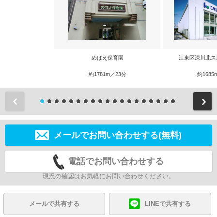
めばえ保育園
江東区深川北ス
約1781m／23分
約1685
前
メールでお問い合わせする(無料)
電話でお問い合わせする
現況の確認はお気軽にお問い合わせください。
メールで共有する
LINEで共有する