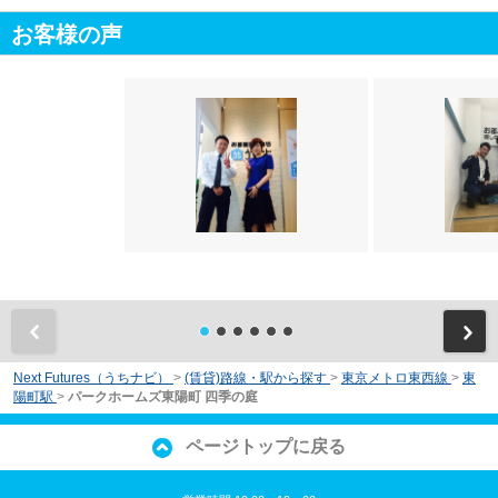
お客様の声
前
Next Futures（うちナビ）
>
(賃貸)路線・駅から探す
>
東京メトロ東西線
>
東
陽町駅
>
パークホームズ東陽町 四季の庭
ページトップに戻る