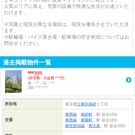
人気エリアに加え、充実の設備で快適な生活がお送りいた
だけます。
※写真と現況が異なる場合は、現況を優先させていただき
ます。
※駐輪場・バイク置き場・駐車場の空き状況についてはお
問合せください。
過去掲載物件一覧
***
万円
(管理費・共益費 ***円)
敷：***｜礼：***
3階 / *** / ***
所在地
東京都
江東区
南砂
１丁目
東西線
「
南砂町
」駅 徒歩13分
交通
東西線
「
東陽町
」駅 徒歩18分
都営新宿線
「
西大島
」駅 徒歩20分