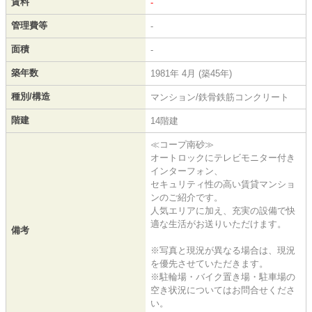
賃料
-
管理費等
-
面積
-
築年数
1981年 4月 (築45年)
種別/構造
マンション/鉄骨鉄筋コンクリート
階建
14階建
≪コープ南砂≫
オートロックにテレビモニター付き
インターフォン、
セキュリティ性の高い賃貸マンショ
ンのご紹介です。
人気エリアに加え、充実の設備で快
適な生活がお送りいただけます。
備考
※写真と現況が異なる場合は、現況
を優先させていただきます。
※駐輪場・バイク置き場・駐車場の
空き状況についてはお問合せくださ
い。