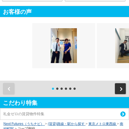
お客様の声
前
こだわり特集
礼金ゼロの賃貸物件特集
Next Futures（うちナビ）
>
(賃貸)路線・駅から探す
>
東京メトロ東西線
>
南
砂町駅
>
コープ南砂