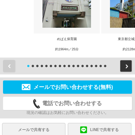
めばえ保育園
東京都立城
約1964m／25分
約2128
前
メールでお問い合わせする(無料)
電話でお問い合わせする
現況の確認はお気軽にお問い合わせください。
メールで共有する
LINEで共有する