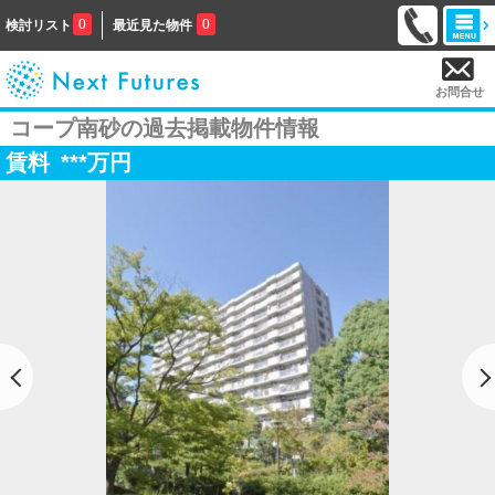
0
0
検討リスト
最近見た物件
お問合せ
コープ南砂の過去掲載物件情報
賃料
***
万円