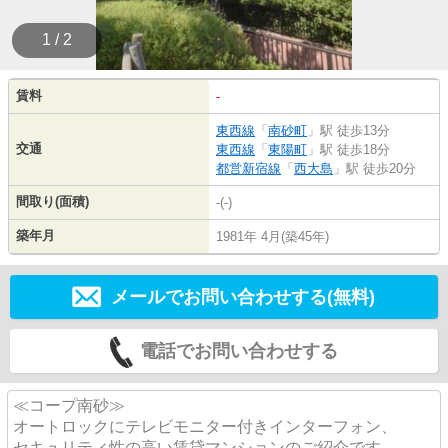
1 / 2
賃料
-
東西線
「
南砂町
」駅 徒歩13分
交通
東西線
「
東陽町
」駅 徒歩18分
都営新宿線
「
西大島
」駅 徒歩20分
間取り(面積)
-(-)
築年月
1981年 4月(築45年)
メールでお問い合わせする(無料)
電話でお問い合わせする
≪コープ南砂≫
オートロックにテレビモニター付きインターフォン、
セキュリティ性の高い賃貸マンションのご紹介です。