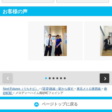
お客様の声
前
Next Futures（うちナビ）
>
(賃貸)路線・駅から探す
>
東京メトロ東西線
>
南
砂町駅
>
メロディーハイム南砂町フェイシア
ページトップに戻る