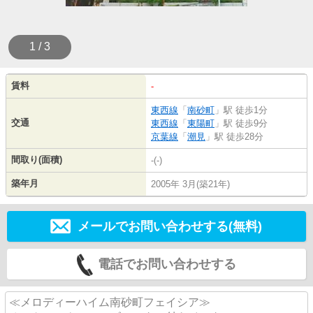
1 / 3
賃料
-
東西線
「
南砂町
」駅 徒歩1分
交通
東西線
「
東陽町
」駅 徒歩9分
京葉線
「
潮見
」駅 徒歩28分
間取り(面積)
-(-)
築年月
2005年 3月(築21年)
メールでお問い合わせする(無料)
電話でお問い合わせする
≪メロディーハイム南砂町フェイシア≫