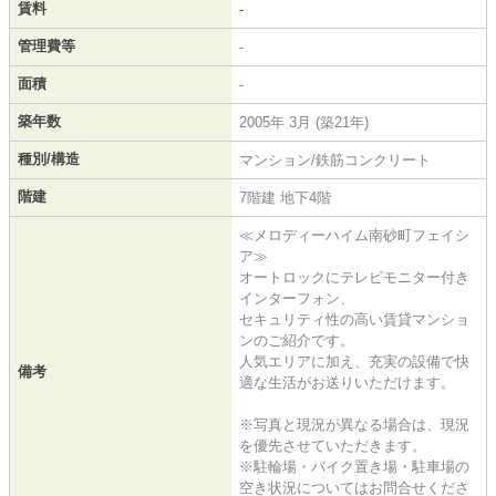
賃料
-
管理費等
-
面積
-
築年数
2005年 3月 (築21年)
種別/構造
マンション/鉄筋コンクリート
階建
7階建 地下4階
≪メロディーハイム南砂町フェイシ
ア≫
オートロックにテレビモニター付き
インターフォン、
セキュリティ性の高い賃貸マンショ
ンのご紹介です。
人気エリアに加え、充実の設備で快
備考
適な生活がお送りいただけます。
※写真と現況が異なる場合は、現況
を優先させていただきます。
※駐輪場・バイク置き場・駐車場の
空き状況についてはお問合せくださ