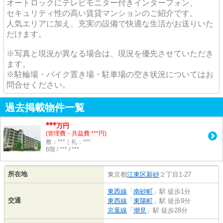
オートロックにテレビモニター付きインターフォン、
セキュリティ性の高い賃貸マンションのご紹介です。
人気エリアに加え、充実の設備で快適な生活がお送りいた
だけます。
※写真と現況が異なる場合は、現況を優先させていただき
ます。
※駐輪場・バイク置き場・駐車場の空き状況についてはお
問合せください。
過去掲載物件一覧
***
万円
(管理費・共益費 ***円)
敷：***｜礼：***
6階 / *** / ***
所在地
東京都
江東区
新砂
２丁目1-27
東西線
「
南砂町
」駅 徒歩1分
交通
東西線
「
東陽町
」駅 徒歩9分
京葉線
「
潮見
」駅 徒歩28分