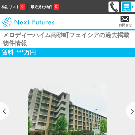
0
0
検討リスト
最近見た物件
お問合せ
メロディーハイム南砂町フェイシアの過去掲載
物件情報
賃料
***
万円