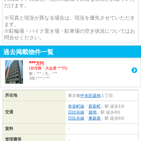
だけます。
※写真と現況が異なる場合は、現況を優先させていただき
ます。
※駐輪場・バイク置き場・駐車場の空き状況についてはお
問合せください。
過去掲載物件一覧
***
万円
(管理費・共益費 ***円)
敷：***｜礼：***
3階 / *** / ***
所在地
東京都
中央区
築地
１丁目
有楽町線
「
新富町
」駅 徒歩1分
交通
日比谷線
「
築地
」駅 徒歩4分
日比谷線
「
東銀座
」駅 徒歩6分
賃料
-
管理費等
-