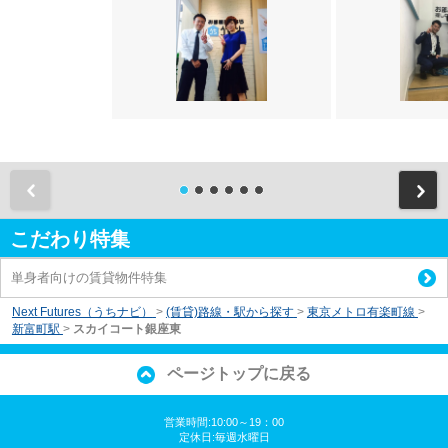
前
こだわり特集
単身者向けの賃貸物件特集
Next Futures（うちナビ）
>
(賃貸)路線・駅から探す
>
東京メトロ有楽町線
>
新富町駅
>
スカイコート銀座東
ページトップに戻る
営業時間:10:00～19：00
定休日:毎週水曜日