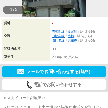
1 / 3
賃料
-
有楽町線
「
新富町
」駅 徒歩1分
交通
日比谷線
「
築地
」駅 徒歩4分
日比谷線
「
東銀座
」駅 徒歩6分
間取り(面積)
-(-)
築年月
2000年 9月(築25年)
メールでお問い合わせする(無料)
電話でお問い合わせする
≪スカイコート銀座東≫
人気エリアに加え、充実の設備で快適な生活がお送りいた