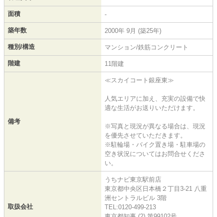
面積
-
築年数
2000年 9月 (築25年)
種別/構造
マンション/鉄筋コンクリート
階建
11階建
≪スカイコート銀座東≫
人気エリアに加え、充実の設備で快
適な生活がお送りいただけます。
備考
※写真と現況が異なる場合は、現況
を優先させていただきます。
※駐輪場・バイク置き場・駐車場の
空き状況についてはお問合せくださ
い。
うちナビ東京駅前店
東京都中央区日本橋２丁目3-21 八重
洲セントラルビル 3階
取扱会社
TEL:0120-499-213
東京都知事 (2) 第99102号