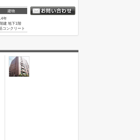
建物
14年
0階建 地下1階
筋コンクリート