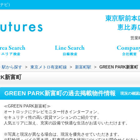
うちナビ）
営業時
線・駅から探す
>
東京メトロ有楽町線
>
新富町駅
>
GREEN PARK新富町
RK新富町
GREEN PARK新富町
の過去掲載物件情報
現況の確認
≪GREEN PARK新富町≫
オートロックにテレビモニター付きインターフォン、
セキュリティ性の高い賃貸マンションのご紹介です。
人気エリアに加え、充実の設備で快適な生活がお送りいただけます。
※写真と現況が異なる場合は、現況を優先させていただきます。
※駐輪場・バイク置き場・駐車場の空き状況についてはお問合せください