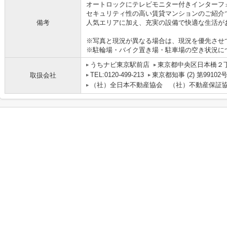
オートロックにテレビモニター付きインターフ
セキュリティ性の高い賃貸マンションのご紹介
備考
人気エリアに加え、充実の設備で快適な生活が
※写真と現況が異なる場合は、現況を優先させ
※駐輪場・バイク置き場・駐車場の空き状況に
うちナビ東京駅前店
東京都中央区日本橋２丁目
TEL:0120-499-213
東京都知事 (2) 第99102
取扱会社
（社）全日本不動産協会 （社）不動産保証