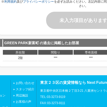
※
利用規約
及び
プライバシーポリシー
を必ずお読みください。左記内容に同
さい。
未入力項目がありま
GREEN PARK新富町
の過去に掲載したお部屋
所在階
間取り
専有面積
2階
***
***
東京２３区の賃貸情報なら Next Futu
お問い合わせ
スタッフ紹介
東京都中央区日本橋２丁目3-21 八重洲セントラ
ョン
周辺施設
TEL:03-3273-9119
お客様の声
FAX:03-3273-9111