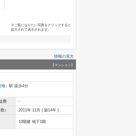
※ご覧になりたい写真をクリックすると
拡大されて表示されます。
情報の見方
【マンション】
築地
」駅 徒歩4分
益費
-
年数）
2011年 11月 ( 築14年 )
10階建 地下1階