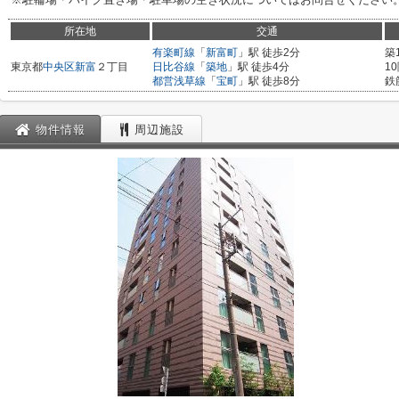
所在地
交通
有楽町線
「
新富町
」駅 徒歩2分
築
東京都
中央区
新富
２丁目
日比谷線
「
築地
」駅 徒歩4分
1
都営浅草線
「
宝町
」駅 徒歩8分
鉄
物件情報
周辺施設