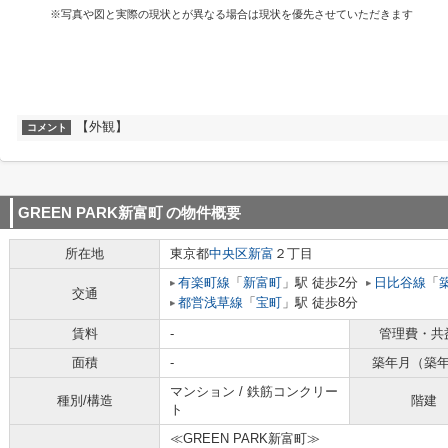
※写真や図と実際の現状とが異なる場合は現状を優先させていただきます
【外観】
コメント
GREEN PARK新富町
の物件概要
所在地
東京都
中央区
新富
２丁目
有楽町線
「
新富町
」駅 徒歩2分
日比谷線
「
交通
都営浅草線
「
宝町
」駅 徒歩8分
賃料
-
管理費・共
面積
-
築年月（築
マンション / 鉄筋コンクリー
種別/構造
階建
ト
≪GREEN PARK新富町≫