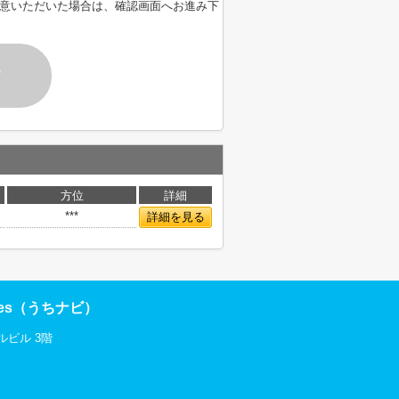
意いただいた場合は、確認画面へお進み下
す
方位
詳細
***
詳細を見る
res（うちナビ）
ルビル 3階