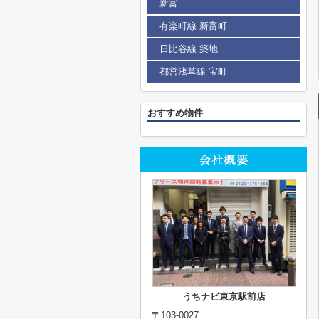
新富
有楽町線 新富町
日比谷線 築地
都営浅草線 宝町
おすすめ物件
うちナビ東京駅前店
〒103-0027