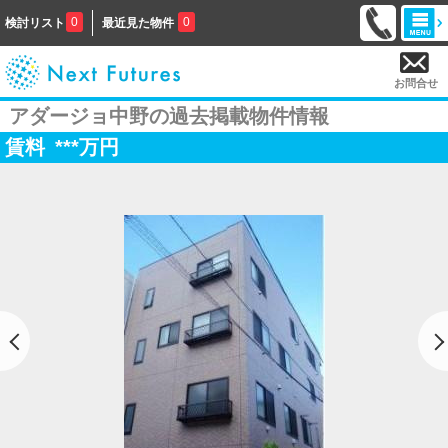
0
0
検討リスト
最近見た物件
お問合せ
アダージョ中野の過去掲載物件情報
賃料
***
万円