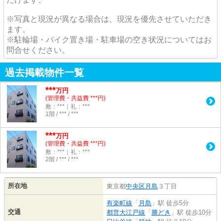
※写真と現況が異なる場合は、現況を優先させていただき
ます。
※駐輪場・バイク置き場・駐車場の空き状況についてはお
問合せください。
過去掲載物件一覧
***
万円
(管理費・共益費 ***円)
敷：***｜礼：***
1階 / *** / ***
***
万円
(管理費・共益費 ***円)
敷：***｜礼：***
2階 / *** / ***
所在地
東京都
中央区
月島
３丁目
有楽町線
「
月島
」駅 徒歩5分
交通
都営大江戸線
「
勝どき
」駅 徒歩10分