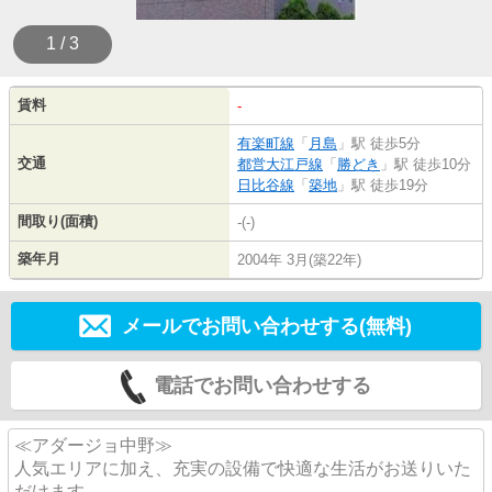
1 / 3
賃料
-
有楽町線
「
月島
」駅 徒歩5分
交通
都営大江戸線
「
勝どき
」駅 徒歩10分
日比谷線
「
築地
」駅 徒歩19分
間取り(面積)
-(-)
築年月
2004年 3月(築22年)
メールでお問い合わせする(無料)
電話でお問い合わせする
≪アダージョ中野≫
人気エリアに加え、充実の設備で快適な生活がお送りいた
だけます。