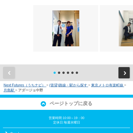
前
Next Futures（うちナビ）
>
(賃貸)路線・駅から探す
>
東京メトロ有楽町線
>
月島駅
>
アダージョ中野
ページトップに戻る
営業時間:10:00～19：00
定休日:毎週水曜日