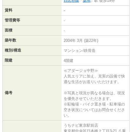
日比谷線
「
築地
」駅 徒歩19分
賃料
-
管理費等
-
面積
-
築年数
2004年 3月 (築22年)
種別/構造
マンション/鉄骨造
階建
4階建
≪アダージョ中野≫
人気エリアに加え、充実の設備で快
適な生活がお送りいただけます。
備考
※写真と現況が異なる場合は、現況
を優先させていただきます。
※駐輪場・バイク置き場・駐車場の
空き状況についてはお問合せくださ
い。
うちナビ東京駅前店
東京都中央区日本橋２丁目3-21 八重