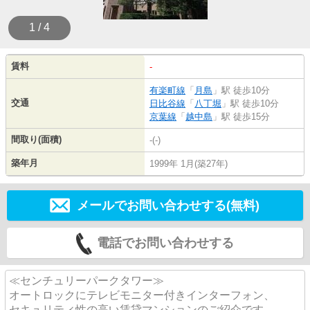
1 / 4
賃料
-
有楽町線
「
月島
」駅 徒歩10分
交通
日比谷線
「
八丁堀
」駅 徒歩10分
京葉線
「
越中島
」駅 徒歩15分
間取り(面積)
-(-)
築年月
1999年 1月(築27年)
メールでお問い合わせする(無料)
電話でお問い合わせする
≪センチュリーパークタワー≫
オートロックにテレビモニター付きインターフォン、
セキュリティ性の高い賃貸マンションのご紹介です。