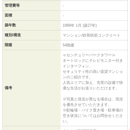
管理費等
-
面積
-
築年数
1999年 1月 (築27年)
種別/構造
マンション/鉄骨鉄筋コンクリート
階建
54階建
≪センチュリーパークタワー≫
オートロックにテレビモニター付き
インターフォン、
セキュリティ性の高い賃貸マンショ
ンのご紹介です。
人気エリアに加え、充実の設備で快
備考
適な生活がお送りいただけます。
※写真と現況が異なる場合は、現況
を優先させていただきます。
※駐輪場・バイク置き場・駐車場の
空き状況についてはお問合せくださ
い。