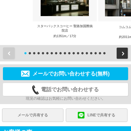
スターバックスコーヒー 聖路加国際病
コムコム
院店
約1351m／17分
約2011
前
メールでお問い合わせする(無料)
電話でお問い合わせする
現況の確認はお気軽にお問い合わせください。
メールで共有する
LINEで共有する