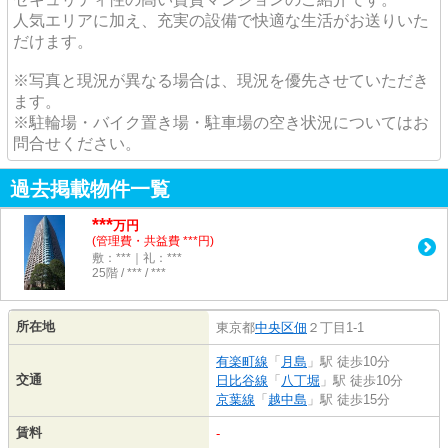
人気エリアに加え、充実の設備で快適な生活がお送りいた
だけます。
※写真と現況が異なる場合は、現況を優先させていただき
ます。
※駐輪場・バイク置き場・駐車場の空き状況についてはお
問合せください。
過去掲載物件一覧
***
万円
(管理費・共益費 ***円)
敷：***｜礼：***
25階 / *** / ***
所在地
東京都
中央区
佃
２丁目1-1
有楽町線
「
月島
」駅 徒歩10分
交通
日比谷線
「
八丁堀
」駅 徒歩10分
京葉線
「
越中島
」駅 徒歩15分
賃料
-