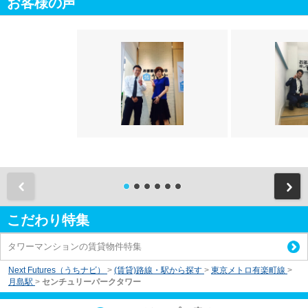
お客様の声
前
こだわり特集
タワーマンションの賃貸物件特集
Next Futures（うちナビ）
>
(賃貸)路線・駅から探す
>
東京メトロ有楽町線
>
月島駅
>
センチュリーパークタワー