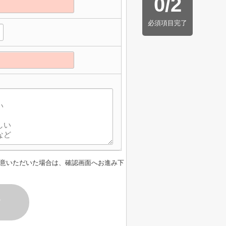
0
/
2
必須項目完了
】
意いただいた場合は、確認画面へお進み下
す