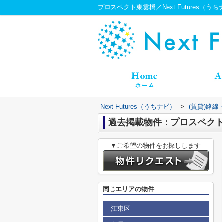
プロスペクト東雲橋／Next Futures（う
Next Futures（うちナビ）
>
(賃貸)路
過去掲載物件：プロスペク
▼ご希望の物件をお探しします
同じエリアの物件
江東区