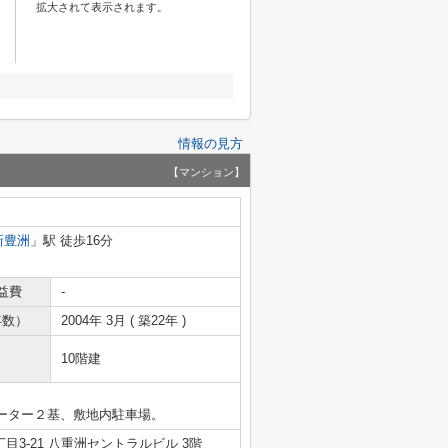
拡大されて表示されます。
情報の見方
【マンション】
新豊洲
」駅 徒歩16分
益費
-
年数）
2004年 3月 ( 築22年 )
10階建
ーター２基、敷地内駐車場。
3-21 八重洲セントラルビル 3階