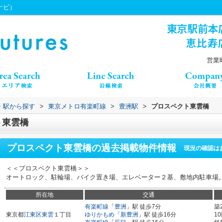
ちナビ）
営業時
線・駅から探す
>
東京メトロ有楽町線
>
豊洲駅
>
プロスペクト東雲橋
ト東雲橋
プロスペクト東雲橋
の過去掲載物件情報
現況の確認は
＜＜プロスペクト東雲橋＞＞
オートロック、駐輪場、バイク置き場、エレベーター２基、敷地内駐車場
所在地
交通
有楽町線
「
豊洲
」駅 徒歩7分
築
東京都
江東区
東雲
１丁目
ゆりかもめ
「
新豊洲
」駅 徒歩16分
1