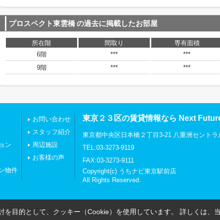
プロスペクト東雲橋
の過去に掲載したお部屋
所在階
間取り
専有面積
6階
***
***
9階
***
***
東京２３区の賃貸情報なら Next Futu
お問い合わせ
スタッフ紹介
東京都中央区日本橋２丁目3-21 八重洲セントラ
ョン
周辺施設
TEL:03-3273-9119
お客様の声
FAX:03-3273-9111
ン物件
Copyright(c) うちナビ東京駅前店
All Rights Reserved.
を目的として、クッキー（Cookie）を使用しています。
詳しくは、