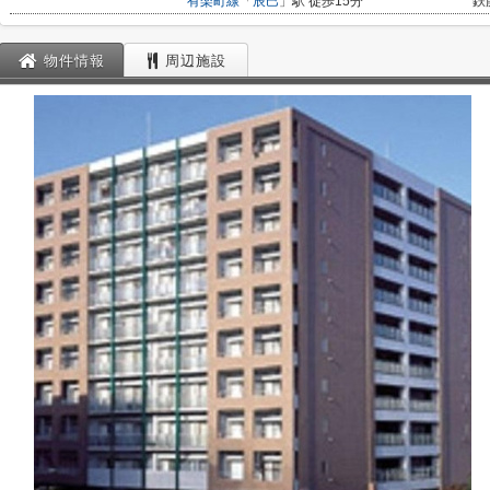
有楽町線
「
辰巳
」駅 徒歩15分
鉄
物件情報
周辺施設