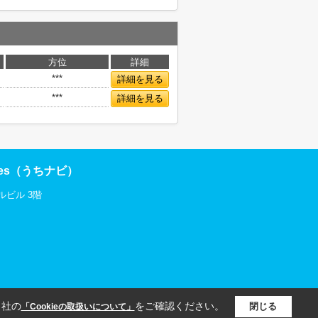
方位
詳細
***
詳細を見る
***
詳細を見る
res（うちナビ）
ルビル 3階
当社の
をご確認ください。
閉じる
「Cookieの取扱いについて」