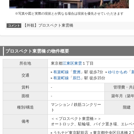
※写真や図と実際の現状とが異なる場合は現状を優先させていただきます
【外観】プロスペクト東雲橋
コメント
プロスペクト東雲橋
の物件概要
所在地
東京都
江東区
東雲
１丁目
有楽町線
「
豊洲
」駅 徒歩7分
ゆりかもめ
「
交通
有楽町線
「
辰巳
」駅 徒歩15分
賃料
-
管理費・共
面積
-
築年月（築
マンション / 鉄筋コンクリー
種別/構造
階建
ト
＜＜プロスペクト東雲橋＞＞
備考
オートロック、駐輪場、バイク置き場、エレベ
うちナビ東京駅前店
東京都中央区日本橋２丁目