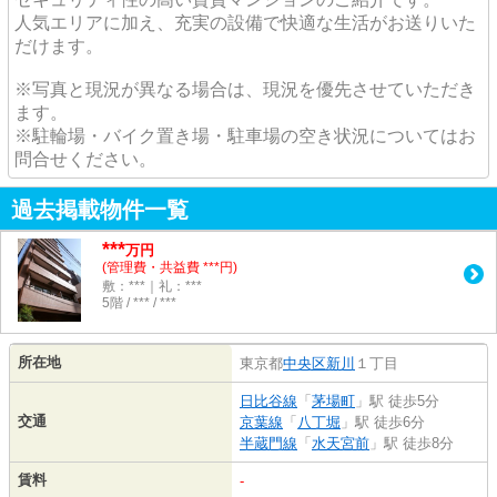
人気エリアに加え、充実の設備で快適な生活がお送りいた
だけます。
※写真と現況が異なる場合は、現況を優先させていただき
ます。
※駐輪場・バイク置き場・駐車場の空き状況についてはお
問合せください。
過去掲載物件一覧
***
万円
(管理費・共益費 ***円)
敷：***｜礼：***
5階 / *** / ***
所在地
東京都
中央区
新川
１丁目
日比谷線
「
茅場町
」駅 徒歩5分
交通
京葉線
「
八丁堀
」駅 徒歩6分
半蔵門線
「
水天宮前
」駅 徒歩8分
賃料
-