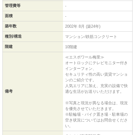
管理費等
-
面積
-
築年数
2002年 8月 (築24年)
種別/構造
マンション/鉄筋コンクリート
階建
10階建
≪エスポワール梅里≫
オートロックにテレビモニター付き
インターフォン、
セキュリティ性の高い賃貸マンショ
ンのご紹介です。
人気エリアに加え、充実の設備で快
備考
適な生活がお送りいただけます。
※写真と現況が異なる場合は、現況
を優先させていただきます。
※駐輪場・バイク置き場・駐車場の
空き状況についてはお問合せくださ
い。