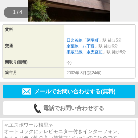
1 / 4
賃料
-
日比谷線
「
茅場町
」駅 徒歩5分
交通
京葉線
「
八丁堀
」駅 徒歩6分
半蔵門線
「
水天宮前
」駅 徒歩8分
間取り(面積)
-(-)
築年月
2002年 8月(築24年)
メールでお問い合わせする(無料)
電話でお問い合わせする
≪エスポワール梅里≫
オートロックにテレビモニター付きインターフォン、
セキュリティ性の高い賃貸マンションのご紹介です。