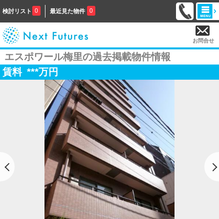
0
0
検討リスト
最近見た物件
お問合せ
エスポワール梅里の過去掲載物件情報
賃料
***
万円