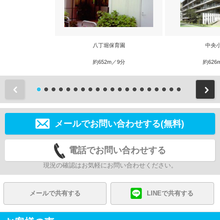
八丁堀保育園
中央
約652m／9分
約626
前
メールでお問い合わせする(無料)
電話でお問い合わせする
現況の確認はお気軽にお問い合わせください。
メールで共有する
LINEで共有する