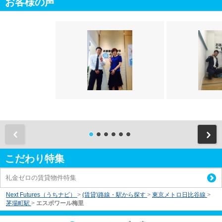
お客様の声
前
こだわり特集
礼金ゼロの賃貸物件特集
Next Futures（うちナビ）
>
(賃貸)路線・駅から探す
>
東京メトロ日比谷線
>
茅場町駅
>
エスポワール梅里