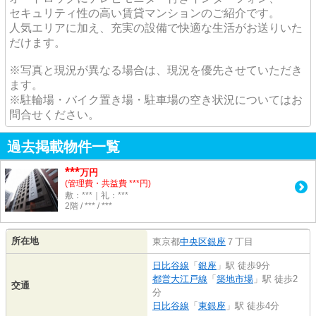
セキュリティ性の高い賃貸マンションのご紹介です。
人気エリアに加え、充実の設備で快適な生活がお送りいた
だけます。
※写真と現況が異なる場合は、現況を優先させていただき
ます。
※駐輪場・バイク置き場・駐車場の空き状況についてはお
問合せください。
過去掲載物件一覧
***
万円
(管理費・共益費 ***円)
敷：***｜礼：***
2階 / *** / ***
所在地
東京都
中央区
銀座
７丁目
日比谷線
「
銀座
」駅 徒歩9分
都営大江戸線
「
築地市場
」駅 徒歩2
交通
分
日比谷線
「
東銀座
」駅 徒歩4分