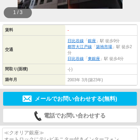
1 / 3
賃料
-
日比谷線
「
銀座
」駅 徒歩9分
都営大江戸線
「
築地市場
」駅 徒歩2
交通
分
日比谷線
「
東銀座
」駅 徒歩4分
間取り(面積)
-(-)
築年月
2003年 3月(築23年)
メールでお問い合わせする(無料)
電話でお問い合わせする
≪クオリア銀座≫
オートロックにテレビモニター付きインターフォン、