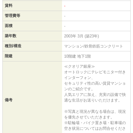
賃料
-
管理費等
-
面積
-
築年数
2003年 3月 (築23年)
種別/構造
マンション/鉄骨鉄筋コンクリート
階建
10階建 地下1階
≪クオリア銀座≫
オートロックにテレビモニター付き
インターフォン、
セキュリティ性の高い賃貸マンショ
ンのご紹介です。
人気エリアに加え、充実の設備で快
備考
適な生活がお送りいただけます。
※写真と現況が異なる場合は、現況
を優先させていただきます。
※駐輪場・バイク置き場・駐車場の
空き状況についてはお問合せくださ