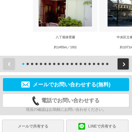
八丁堀保育園
中央区立
約1455m／19分
約1071
前
メールでお問い合わせする(無料)
電話でお問い合わせする
現況の確認はお気軽にお問い合わせください。
メールで共有する
LINEで共有する