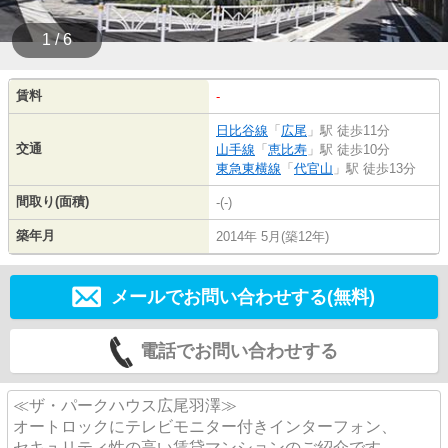
1 / 6
賃料
-
日比谷線
「
広尾
」駅 徒歩11分
交通
山手線
「
恵比寿
」駅 徒歩10分
東急東横線
「
代官山
」駅 徒歩13分
間取り(面積)
-(-)
築年月
2014年 5月(築12年)
メールでお問い合わせする(無料)
電話でお問い合わせする
≪ザ・パークハウス広尾羽澤≫
オートロックにテレビモニター付きインターフォン、
セキュリティ性の高い賃貸マンションのご紹介です。