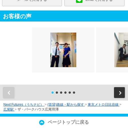
お客様の声
前
Next Futures（うちナビ）
>
(賃貸)路線・駅から探す
>
東京メトロ日比谷線
>
広尾駅
>
ザ・パークハウス広尾羽澤
ページトップに戻る