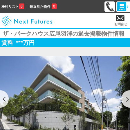
0
0
検討リスト
最近見た物件
お問合せ
ザ・パークハウス広尾羽澤の過去掲載物件情報
賃料
***
万円