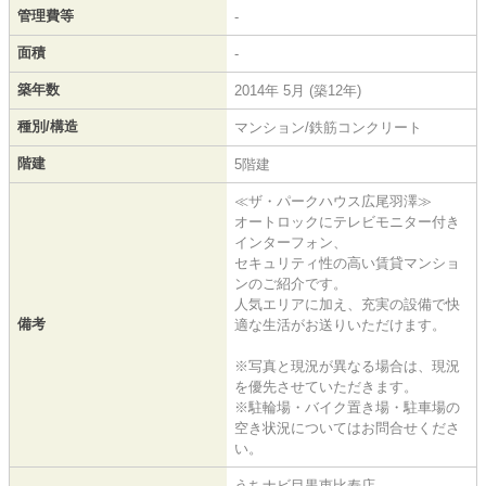
管理費等
-
面積
-
築年数
2014年 5月 (築12年)
種別/構造
マンション/鉄筋コンクリート
階建
5階建
≪ザ・パークハウス広尾羽澤≫
オートロックにテレビモニター付き
インターフォン、
セキュリティ性の高い賃貸マンショ
ンのご紹介です。
人気エリアに加え、充実の設備で快
備考
適な生活がお送りいただけます。
※写真と現況が異なる場合は、現況
を優先させていただきます。
※駐輪場・バイク置き場・駐車場の
空き状況についてはお問合せくださ
い。
うちナビ目黒恵比寿店