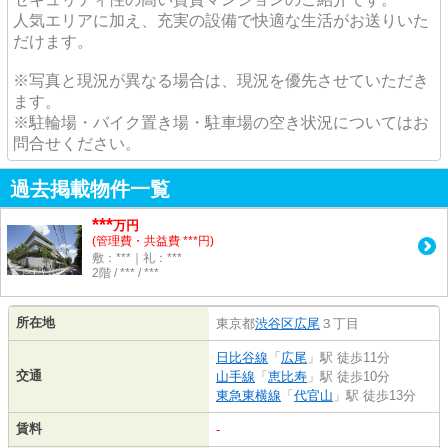
人気エリアに加え、充実の設備で快適な生活がお送りいた
だけます。
※写真と現況が異なる場合は、現況を優先させていただき
ます。
※駐輪場・バイク置き場・駐車場の空き状況についてはお
問合せください。
過去掲載物件一覧
***
万円
(管理費・共益費 ***円)
敷：***｜礼：***
2階 / *** / ***
所在地
東京都
渋谷区
広尾
３丁目
日比谷線
「
広尾
」駅 徒歩11分
交通
山手線
「
恵比寿
」駅 徒歩10分
東急東横線
「
代官山
」駅 徒歩13分
賃料
-