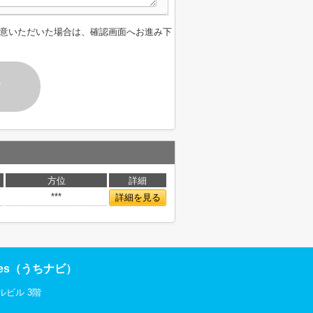
意いただいた場合は、確認画面へお進み下
す
方位
詳細
***
詳細を見る
res（うちナビ）
ルビル 3階