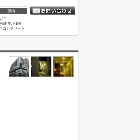
建物
17年
2階建 地下1階
筋コンクリート