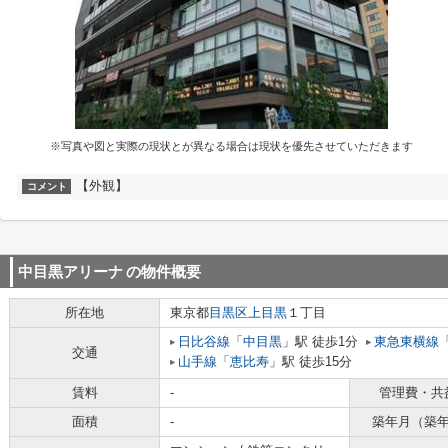
※写真や図と実際の現状とが異なる場合は現状を優先させていただきます
【外観】
コメント
中目黒アリーナ
の物件概要
所在地
東京都
目黒区
上目黒
１丁目
日比谷線
「
中目黒
」駅 徒歩1分
東急東横線
交通
山手線
「
恵比寿
」駅 徒歩15分
賃料
-
管理費・共
面積
-
築年月（築