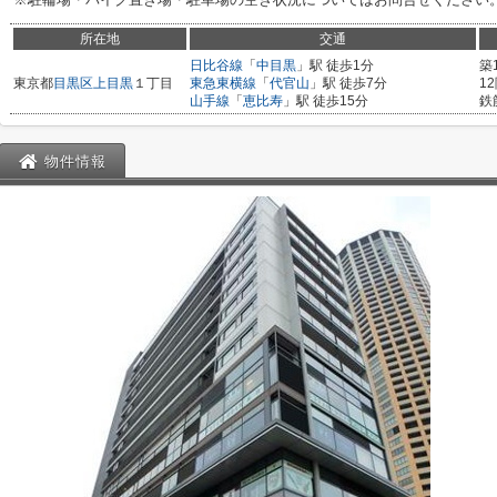
所在地
交通
日比谷線
「
中目黒
」駅 徒歩1分
築
東京都
目黒区
上目黒
１丁目
東急東横線
「
代官山
」駅 徒歩7分
1
山手線
「
恵比寿
」駅 徒歩15分
鉄
物件情報