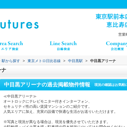
）
営業時
線・駅から探す
>
東京メトロ日比谷線
>
中目黒駅
>
中目黒アリーナ
ーナ
中目黒アリーナ
の過去掲載物件情報
現況の確認はお気軽
≪中目黒アリーナ≫
オートロックにテレビモニター付きインターフォン、
セキュリティ性の高い賃貸マンションのご紹介です。
人気エリアに加え、充実の設備で快適な生活がお送りいただけます。
※写真と現況が異なる場合は、現況を優先させていただきます。
※駐輪場・バイク置き場・駐車場の空き状況についてはお問合せください