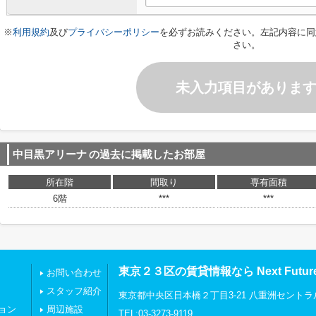
※
利用規約
及び
プライバシーポリシー
を必ずお読みください。左記内容に同
さい。
未入力項目がありま
中目黒アリーナ
の過去に掲載したお部屋
所在階
間取り
専有面積
6階
***
***
東京２３区の賃貸情報なら Next Futu
お問い合わせ
スタッフ紹介
東京都中央区日本橋２丁目3-21 八重洲セントラ
ョン
周辺施設
TEL:03-3273-9119