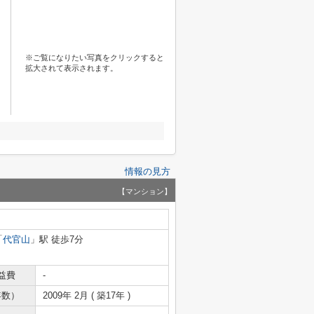
※ご覧になりたい写真をクリックすると
拡大されて表示されます。
情報の見方
【マンション】
「
代官山
」駅 徒歩7分
益費
-
年数）
2009年 2月 ( 築17年 )