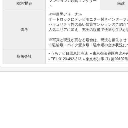
マンション / 鉄筋コンクリー
種別/構造
階建
ト
≪中目黒アリーナ≫
オートロックにテレビモニター付きインターフ
セキュリティ性の高い賃貸マンションのご紹介
備考
人気エリアに加え、充実の設備で快適な生活が
※写真と現況が異なる場合は、現況を優先させ
※駐輪場・バイク置き場・駐車場の空き状況に
うちナビ目黒恵比寿店
東京都渋谷区恵比寿南１
取扱会社
TEL:0120-492-213
東京都知事 (1) 第99102