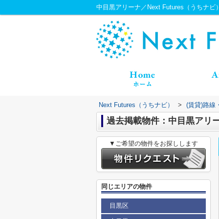
中目黒アリーナ／Next Futures（うちナビ
Next Futures（うちナビ）
>
(賃貸)路
過去掲載物件：中目黒アリ
▼ご希望の物件をお探しします
同じエリアの物件
目黒区