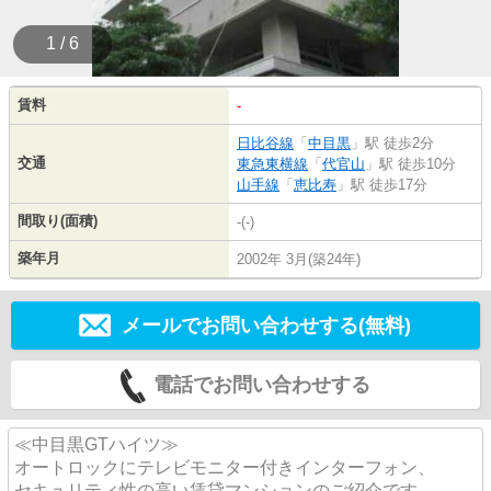
1 / 6
賃料
-
日比谷線
「
中目黒
」駅 徒歩2分
交通
東急東横線
「
代官山
」駅 徒歩10分
山手線
「
恵比寿
」駅 徒歩17分
間取り(面積)
-(-)
築年月
2002年 3月(築24年)
メールでお問い合わせする(無料)
電話でお問い合わせする
≪中目黒GTハイツ≫
オートロックにテレビモニター付きインターフォン、
セキュリティ性の高い賃貸マンションのご紹介です。