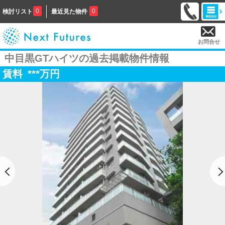
0
0
検討リスト
最近見た物件
お問合せ
中目黒GTハイツの過去掲載物件情報
賃料
***
万円