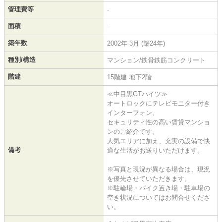
管理費等
-
面積
-
築年数
2002年 3月 (築24年)
種別/構造
マンション/鉄骨鉄筋コンクリート
階建
15階建 地下2階
≪中目黒GTハイツ≫
オートロックにテレビモニター付き
インターフォン、
セキュリティ性の高い賃貸マンショ
ンのご紹介です。
人気エリアに加え、充実の設備で快
備考
適な生活がお送りいただけます。
※写真と現況が異なる場合は、現況
を優先させていただきます。
※駐輪場・バイク置き場・駐車場の
空き状況についてはお問合せくださ
い。