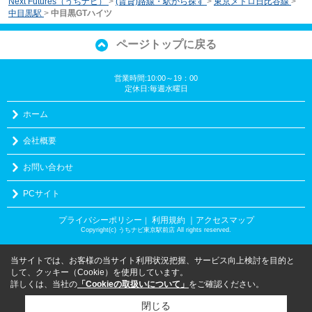
Next Futures（うちナビ）
>
(賃貸)路線・駅から探す
>
東京メトロ日比谷線
>
中目黒駅
>
中目黒GTハイツ
ページトップに戻る
営業時間:10:00～19：00
定休日:毎週水曜日
ホーム
会社概要
お問い合わせ
PCサイト
プライバシーポリシー
利用規約
｜アクセスマップ
｜
Copyright(c) うちナビ東京駅前店 All rights reserved.
当サイトでは、お客様の当サイト利用状況把握、サービス向上検討を目的と
して、クッキー（Cookie）を使用しています。
詳しくは、当社の
「Cookieの取扱いについて」
をご確認ください。
閉じる