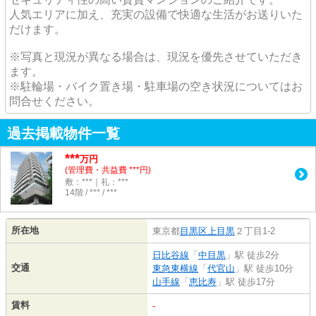
人気エリアに加え、充実の設備で快適な生活がお送りいた
だけます。
※写真と現況が異なる場合は、現況を優先させていただき
ます。
※駐輪場・バイク置き場・駐車場の空き状況についてはお
問合せください。
過去掲載物件一覧
***
万円
(管理費・共益費 ***円)
敷：***｜礼：***
14階 / *** / ***
所在地
東京都
目黒区
上目黒
２丁目1-2
日比谷線
「
中目黒
」駅 徒歩2分
交通
東急東横線
「
代官山
」駅 徒歩10分
山手線
「
恵比寿
」駅 徒歩17分
賃料
-