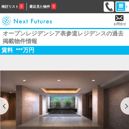
0
0
検討リスト
最近見た物件
お問合せ
オープンレジデンシア表参道レジデンスの過去
掲載物件情報
賃料
***
万円