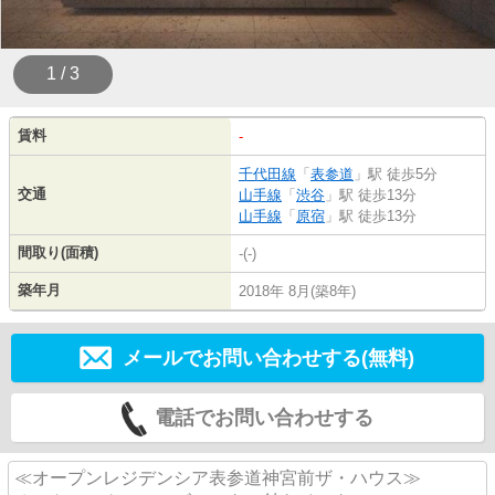
1 / 3
賃料
-
千代田線
「
表参道
」駅 徒歩5分
交通
山手線
「
渋谷
」駅 徒歩13分
山手線
「
原宿
」駅 徒歩13分
間取り(面積)
-(-)
築年月
2018年 8月(築8年)
メールでお問い合わせする(無料)
電話でお問い合わせする
≪オープンレジデンシア表参道神宮前ザ・ハウス≫