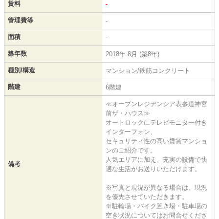
賃料
-
管理費等
-
面積
-
築年数
2018年 8月 (築8年)
種別/構造
マンション/鉄筋コンクリート
階建
6階建
≪オープンレジデンシア表参道神宮
前ザ・ハウス≫
オートロックにテレビモニター付き
インターフォン、
セキュリティ性の高い賃貸マンショ
ンのご紹介です。
人気エリアに加え、充実の設備で快
備考
適な生活がお送りいただけます。
※写真と現況が異なる場合は、現況
を優先させていただきます。
※駐輪場・バイク置き場・駐車場の
空き状況についてはお問合せくださ