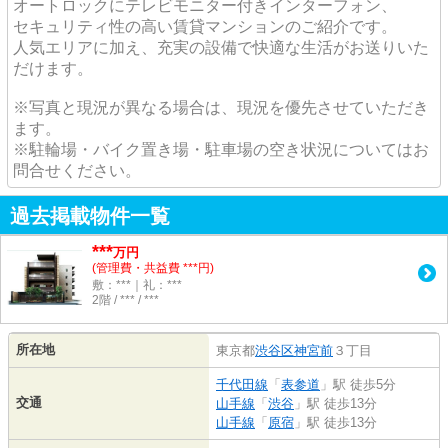
オートロックにテレビモニター付きインターフォン、
セキュリティ性の高い賃貸マンションのご紹介です。
人気エリアに加え、充実の設備で快適な生活がお送りいた
だけます。
※写真と現況が異なる場合は、現況を優先させていただき
ます。
※駐輪場・バイク置き場・駐車場の空き状況についてはお
問合せください。
過去掲載物件一覧
***
万円
(管理費・共益費 ***円)
敷：***｜礼：***
2階 / *** / ***
所在地
東京都
渋谷区
神宮前
３丁目
千代田線
「
表参道
」駅 徒歩5分
交通
山手線
「
渋谷
」駅 徒歩13分
山手線
「
原宿
」駅 徒歩13分