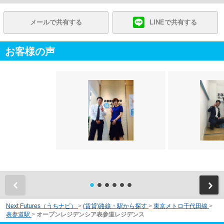
メールで共有する
LINEで共有する
お客様の声
前
Next Futures（うちナビ）
>
(賃貸)路線・駅から探す
>
東京メトロ千代田線
>
表参道駅
>
オープンレジデンシア表参道レジデンス