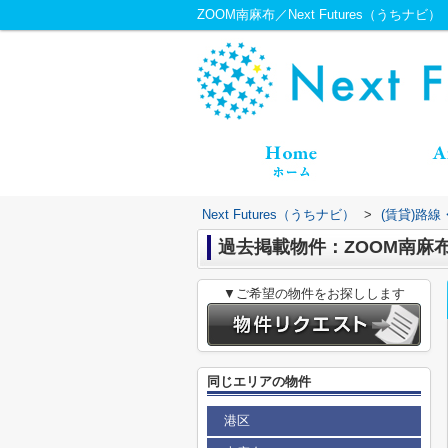
ZOOM南麻布／Next Futures（うちナビ）
Next Futures（うちナビ）
>
(賃貸)路
過去掲載物件：ZOOM南麻
▼ご希望の物件をお探しします
同じエリアの物件
港区