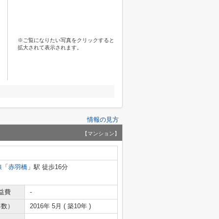
※ご覧になりたい写真をクリックすると
拡大されて表示されます。
情報の見方
【マンション】
線
「
赤羽橋
」駅 徒歩16分
益費
-
年数）
2016年 5月 ( 築10年 )