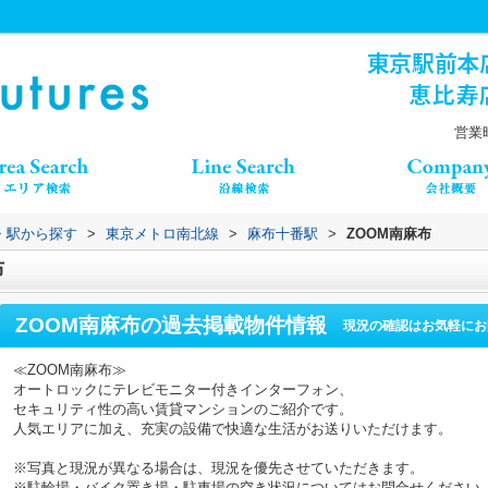
営業時
線・駅から探す
>
東京メトロ南北線
>
麻布十番駅
>
ZOOM南麻布
布
ZOOM南麻布
の過去掲載物件情報
現況の確認はお気軽にお
≪ZOOM南麻布≫
オートロックにテレビモニター付きインターフォン、
セキュリティ性の高い賃貸マンションのご紹介です。
人気エリアに加え、充実の設備で快適な生活がお送りいただけます。
※写真と現況が異なる場合は、現況を優先させていただきます。
※駐輪場・バイク置き場・駐車場の空き状況についてはお問合せください