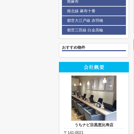
南麻布
南北線 麻布十番
都営大江戸線 赤羽橋
都営三田線 白金高輪
おすすめ物件
うちナビ目黒恵比寿店
〒141-0021