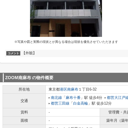
※写真や図と実際の現状とが異なる場合は現状を優先させていただきます
【外観】
コメント
ZOOM南麻布
の物件概要
所在地
東京都
港区
南麻布
１丁目6-32
南北線
「
麻布十番
」駅 徒歩4分
都営大江戸
交通
都営三田線
「
白金高輪
」駅 徒歩12分
賃料
-
管理費・共
面積
-
築年月（築