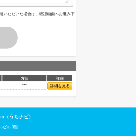
意いただいた場合は、確認画面へお進み下
す
方位
詳細
***
詳細を見る
res（うちナビ）
ルビル 3階