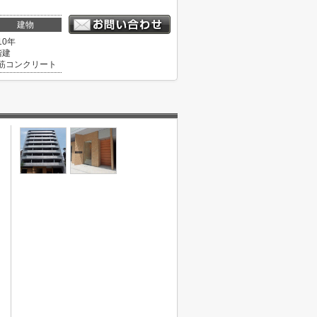
建物
10年
階建
筋コンクリート