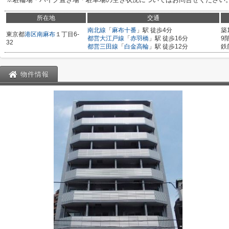
所在地
交通
南北線
「
麻布十番
」駅 徒歩4分
築
東京都
港区
南麻布
１丁目6-
都営大江戸線
「
赤羽橋
」駅 徒歩16分
9
32
都営三田線
「
白金高輪
」駅 徒歩12分
鉄
物件情報