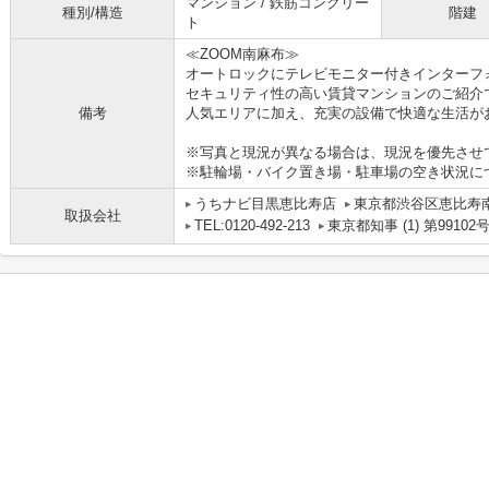
マンション / 鉄筋コンクリー
種別/構造
階建
ト
≪ZOOM南麻布≫
オートロックにテレビモニター付きインターフ
セキュリティ性の高い賃貸マンションのご紹介
備考
人気エリアに加え、充実の設備で快適な生活が
※写真と現況が異なる場合は、現況を優先させ
※駐輪場・バイク置き場・駐車場の空き状況に
うちナビ目黒恵比寿店
東京都渋谷区恵比寿南１
取扱会社
TEL:0120-492-213
東京都知事 (1) 第99102