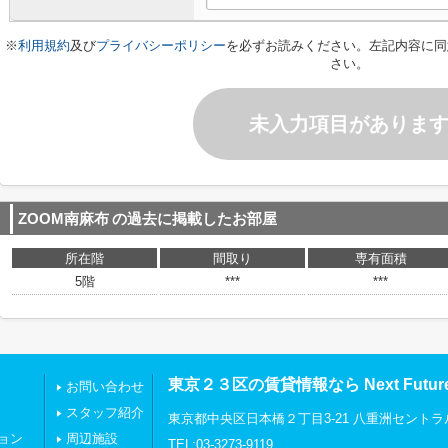
※
利用規約
及び
プライバシーポリシー
を必ずお読みください。左記内容に同
さい。
未入力項目がありま
ZOOM南麻布
の過去に掲載したお部屋
所在階
間取り
専有面積
5階
***
***
東京２３区の賃貸情報なら Next Futu
お問い合わせ
スタッフ紹介
東京都中央区日本橋２丁目3-21 八重洲セントラ
ョン
周辺施設
TEL:03-3273-9119