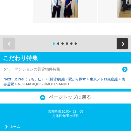
前
こだわり特集
タワーマンションの賃貸物件特集
Next Futures（うちナビ）
>
(賃貸)路線・駅から探す
>
東京メトロ銀座線
>
表
参道駅
>
NJK MARQUIS OMOTESANDO
ページトップに戻る
営業時間:10:00～19：00
定休日:毎週水曜日
ホーム