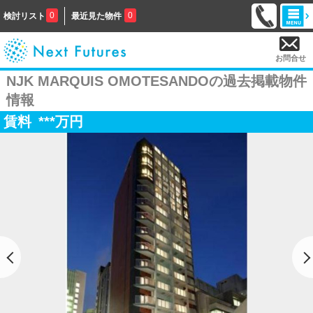
0
0
検討リスト
最近見た物件
お問合せ
NJK MARQUIS OMOTESANDOの過去掲載物件
情報
賃料
***
万円