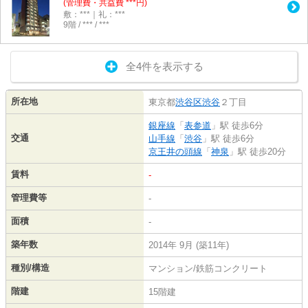
(管理費・共益費 ***円)
敷：***｜礼：***
9階 / *** / ***
全4件を表示する
所在地
東京都
渋谷区
渋谷
２丁目
銀座線
「
表参道
」駅 徒歩6分
交通
山手線
「
渋谷
」駅 徒歩6分
京王井の頭線
「
神泉
」駅 徒歩20分
賃料
-
管理費等
-
面積
-
築年数
2014年 9月 (築11年)
種別/構造
マンション/鉄筋コンクリート
階建
15階建