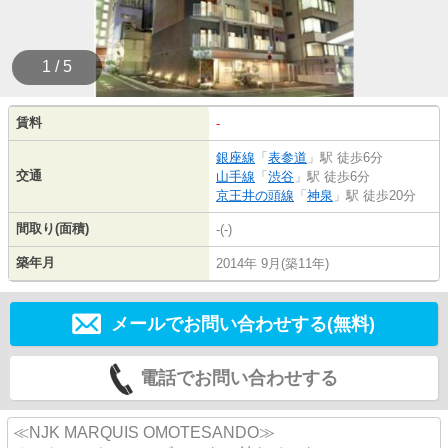
1 / 5
賃料
-
銀座線
「
表参道
」駅 徒歩6分
交通
山手線
「
渋谷
」駅 徒歩6分
京王井の頭線
「
神泉
」駅 徒歩20分
間取り(面積)
-(-)
築年月
2014年 9月(築11年)
メールでお問い合わせする(無料)
電話でお問い合わせする
≪NJK MARQUIS OMOTESANDO≫