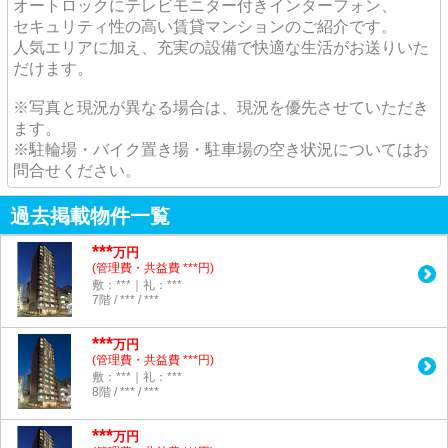
オートロックにテレビモニター付きインターフォン、
セキュリティ性の高い賃貸マンションのご紹介です。
人気エリアに加え、充実の設備で快適な生活がお送りいた
だけます。
※写真と現況が異なる場合は、現況を優先させていただき
ます。
※駐輪場・バイク置き場・駐車場の空き状況についてはお
問合せください。
過去掲載物件一覧
***
万円
(管理費・共益費 ***円)
敷：***｜礼：***
7階 / *** / ***
***
万円
(管理費・共益費 ***円)
敷：***｜礼：***
8階 / *** / ***
***
万円