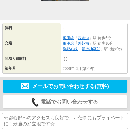
賃料
-
銀座線
「
表参道
」駅 徒歩5分
交通
銀座線
「
外苑前
」駅 徒歩10分
副都心線
「
明治神宮前
」駅 徒歩9分
間取り(面積)
-(-)
築年月
2006年 3月(築20年)
メールでお問い合わせする(無料)
電話でお問い合わせする
☆都心部へのアクセスも良好で、お仕事にもプライベート
にも最適の好立地です☆