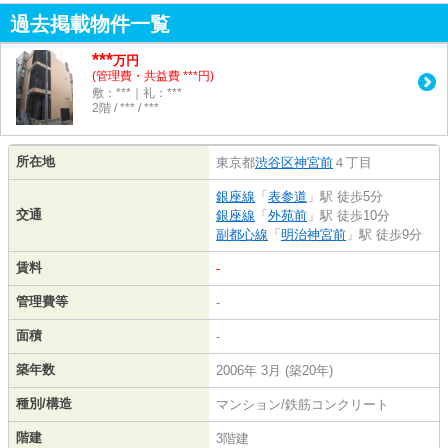
過去掲載物件一覧
***
万円
(管理費・共益費 ***円)
敷：***｜礼：***
2階 / *** / ***
所在地
東京都
渋谷区
神宮前
４丁目
銀座線
「
表参道
」駅 徒歩5分
交通
銀座線
「
外苑前
」駅 徒歩10分
副都心線
「
明治神宮前
」駅 徒歩9分
賃料
-
管理費等
-
面積
-
築年数
2006年 3月 (築20年)
種別/構造
マンション/鉄筋コンクリート
階建
3階建