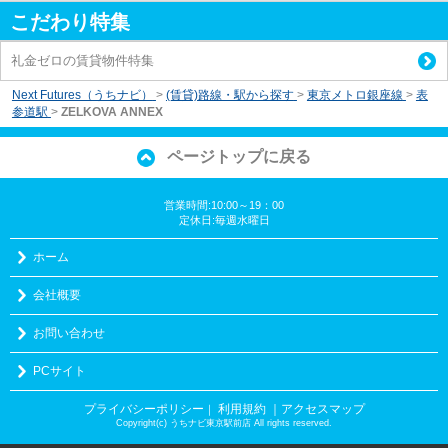
こだわり特集
礼金ゼロの賃貸物件特集
Next Futures（うちナビ）
>
(賃貸)路線・駅から探す
>
東京メトロ銀座線
>
表
参道駅
>
ZELKOVA ANNEX
ページトップに戻る
営業時間:10:00～19：00
定休日:毎週水曜日
ホーム
会社概要
お問い合わせ
PCサイト
プライバシーポリシー
利用規約
｜アクセスマップ
｜
Copyright(c) うちナビ東京駅前店 All rights reserved.