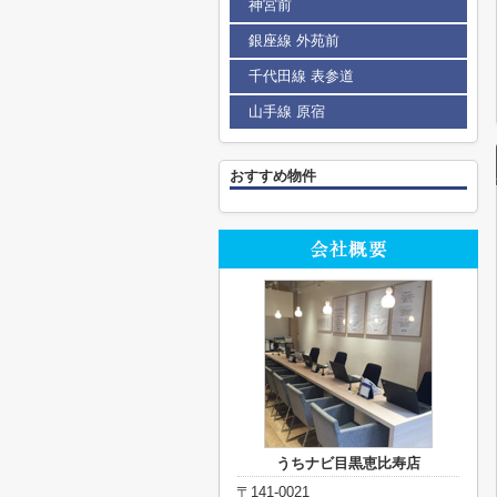
神宮前
銀座線 外苑前
千代田線 表参道
山手線 原宿
おすすめ物件
うちナビ目黒恵比寿店
〒141-0021