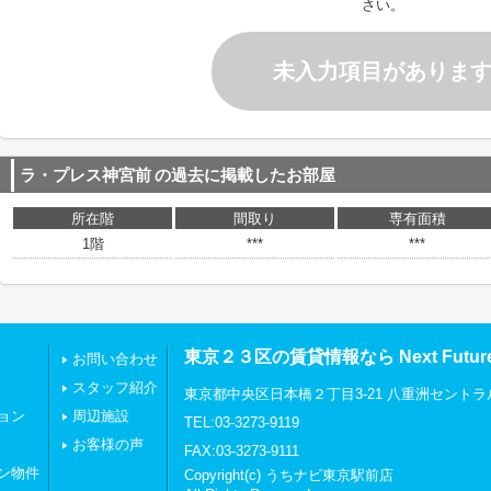
さい。
未入力項目がありま
ラ・プレス神宮前
の過去に掲載したお部屋
所在階
間取り
専有面積
1階
***
***
東京２３区の賃貸情報なら Next Futu
お問い合わせ
スタッフ紹介
東京都中央区日本橋２丁目3-21 八重洲セントラ
ョン
周辺施設
TEL:03-3273-9119
お客様の声
FAX:03-3273-9111
ン物件
Copyright(c) うちナビ東京駅前店