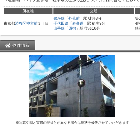
所在地
交通
銀座線
「
外苑前
」駅 徒歩8分
築
東京都
渋谷区
神宮前
３丁目
千代田線
「
表参道
」駅 徒歩9分
4
山手線
「
原宿
」駅 徒歩16分
鉄
物件情報
※写真や図と実際の現状とが異なる場合は現状を優先させていただきます