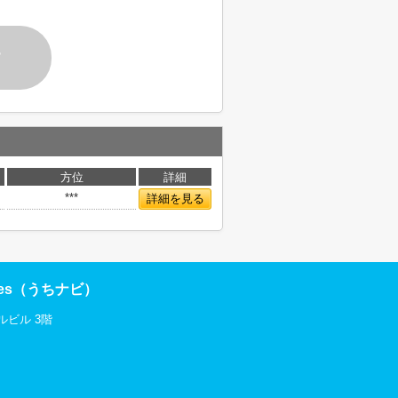
す
方位
詳細
***
詳細を見る
res（うちナビ）
ルビル 3階