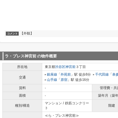
【外観】
コメント
ラ・プレス神宮前
の物件概要
所在地
東京都
渋谷区
神宮前
３丁目
銀座線
「
外苑前
」駅 徒歩8分
千代田線
「
表
交通
山手線
「
原宿
」駅 徒歩16分
賃料
-
管理費・共
面積
-
築年月（築
マンション / 鉄筋コンクリー
種別/構造
階建
ト
≪ら・プレス神宮前≫