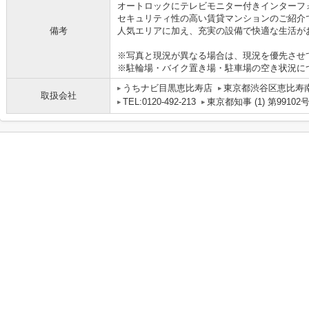
オートロックにテレビモニター付きインターフ
セキュリティ性の高い賃貸マンションのご紹介
備考
人気エリアに加え、充実の設備で快適な生活が
※写真と現況が異なる場合は、現況を優先させ
※駐輪場・バイク置き場・駐車場の空き状況に
うちナビ目黒恵比寿店
東京都渋谷区恵比寿南１
取扱会社
TEL:0120-492-213
東京都知事 (1) 第99102