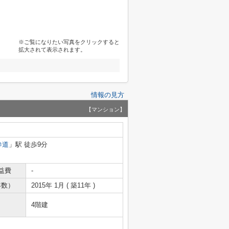
※ご覧になりたい写真をクリックすると
拡大されて表示されます。
情報の見方
【マンション】
参道
」駅 徒歩9分
益費
-
年数）
2015年 1月 ( 築11年 )
4階建