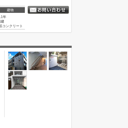
建物
11年
階建
筋コンクリート