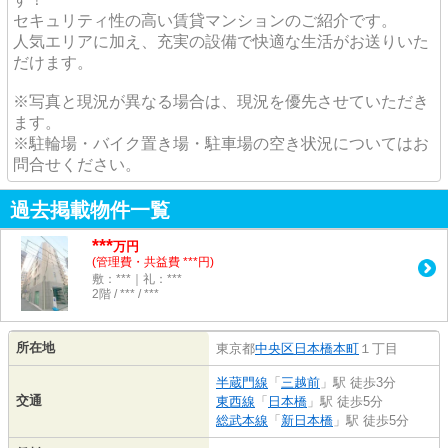
セキュリティ性の高い賃貸マンションのご紹介です。
人気エリアに加え、充実の設備で快適な生活がお送りいた
だけます。
※写真と現況が異なる場合は、現況を優先させていただき
ます。
※駐輪場・バイク置き場・駐車場の空き状況についてはお
問合せください。
過去掲載物件一覧
***
万円
(管理費・共益費 ***円)
敷：***｜礼：***
2階 / *** / ***
所在地
東京都
中央区
日本橋本町
１丁目
半蔵門線
「
三越前
」駅 徒歩3分
交通
東西線
「
日本橋
」駅 徒歩5分
総武本線
「
新日本橋
」駅 徒歩5分