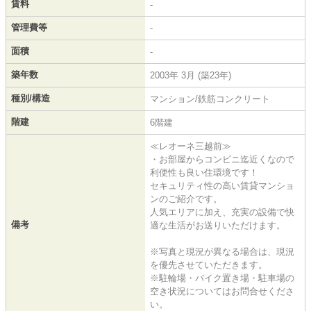
賃料
-
管理費等
-
面積
-
築年数
2003年 3月 (築23年)
種別/構造
マンション/鉄筋コンクリート
階建
6階建
≪レオーネ三越前≫
・お部屋からコンビニ迄近くなので
利便性も良い住環境です！
セキュリティ性の高い賃貸マンショ
ンのご紹介です。
人気エリアに加え、充実の設備で快
備考
適な生活がお送りいただけます。
※写真と現況が異なる場合は、現況
を優先させていただきます。
※駐輪場・バイク置き場・駐車場の
空き状況についてはお問合せくださ
い。