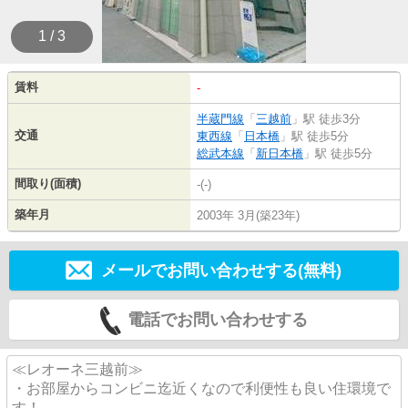
1 / 3
賃料
-
半蔵門線
「
三越前
」駅 徒歩3分
交通
東西線
「
日本橋
」駅 徒歩5分
総武本線
「
新日本橋
」駅 徒歩5分
間取り(面積)
-(-)
築年月
2003年 3月(築23年)
メールでお問い合わせする(無料)
電話でお問い合わせする
≪レオーネ三越前≫
・お部屋からコンビニ迄近くなので利便性も良い住環境で
す！