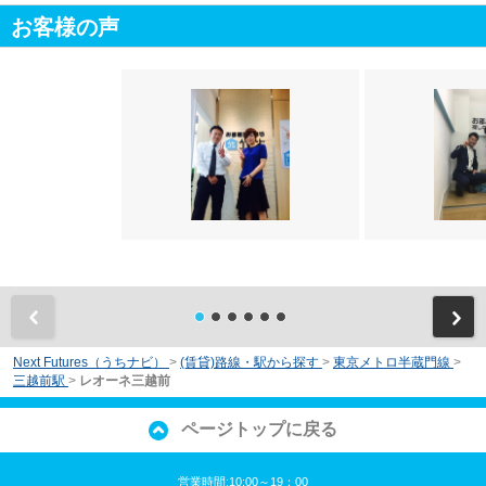
お客様の声
前
Next Futures（うちナビ）
>
(賃貸)路線・駅から探す
>
東京メトロ半蔵門線
>
三越前駅
>
レオーネ三越前
ページトップに戻る
営業時間:10:00～19：00