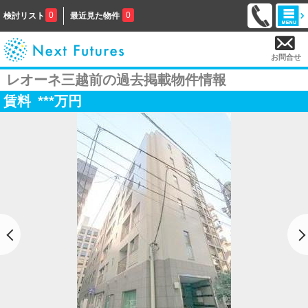
0
0
検討リスト
最近見た物件
お問合せ
レオーネ三越前の過去掲載物件情報
賃料
***
万円