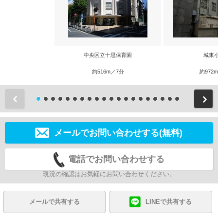
中央区立十思保育園
城東
約516m／7分
約972
前
メールでお問い合わせする(無料)
電話でお問い合わせする
現況の確認はお気軽にお問い合わせください。
メールで共有する
LINEで共有する