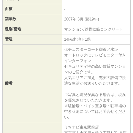
面積
-
築年数
2007年 3月 (築19年)
種別/構造
マンション/鉄骨鉄筋コンクリート
階建
14階建 地下1階
≪チェスターコート御茶ノ水≫
オートロックにテレビモニター付き
インターフォン、
セキュリティ性の高い賃貸マンショ
ンのご紹介です。
人気エリアに加え、充実の設備で快
備考
適な生活がお送りいただけます。
※写真と現況が異なる場合は、現況
を優先させていただきます。
※駐輪場・バイク置き場・駐車場の
空き状況についてはお問合せくださ
い。
うちナビ東京駅前店
東京都中央区日本橋２丁目3-21 八重