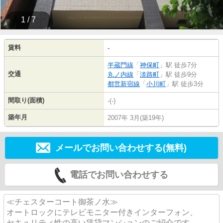
1 / 7
賃料
-
半蔵門線
「
神保町
」駅 徒歩7分
交通
丸ノ内線
「
淡路町
」駅 徒歩9分
都営新宿線
「
小川町
」駅 徒歩3分
間取り(面積)
-(-)
築年月
2007年 3月(築19年)
メールでお問い合わせする(無料)
電話でお問い合わせする
≪チェスターコート御茶ノ水≫
オートロックにテレビモニター付きインターフォン、
セキュリティ性の高い賃貸マンションのご紹介です。