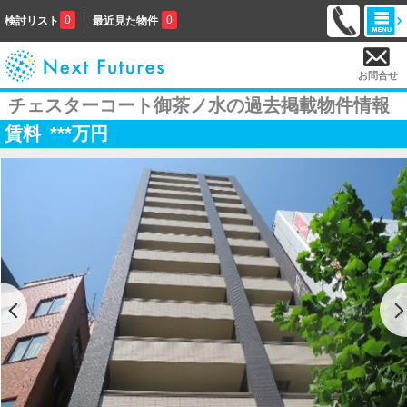
0
0
検討リスト
最近見た物件
お問合せ
チェスターコート御茶ノ水の過去掲載物件情報
賃料
***
万円