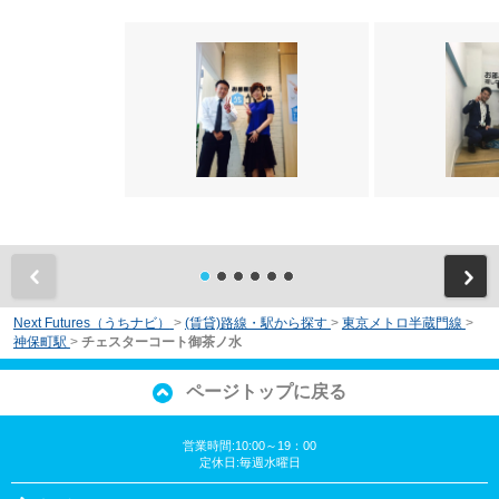
前
Next Futures（うちナビ）
>
(賃貸)路線・駅から探す
>
東京メトロ半蔵門線
>
神保町駅
>
チェスターコート御茶ノ水
ページトップに戻る
営業時間:10:00～19：00
定休日:毎週水曜日