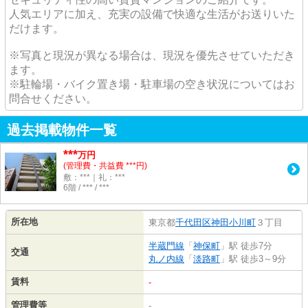
人気エリアに加え、充実の設備で快適な生活がお送りいた
だけます。
※写真と現況が異なる場合は、現況を優先させていただき
ます。
※駐輪場・バイク置き場・駐車場の空き状況についてはお
問合せください。
過去掲載物件一覧
***
万円
(管理費・共益費 ***円)
敷：***｜礼：***
6階 / *** / ***
所在地
東京都
千代田区
神田小川町
３丁目
半蔵門線
「
神保町
」駅 徒歩7分
交通
丸ノ内線
「
淡路町
」駅 徒歩3～9分
賃料
-
管理費等
-