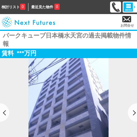
0
0
検討リスト
最近見た物件
お問合せ
パークキューブ日本橋水天宮の過去掲載物件情
報
賃料
***
万円