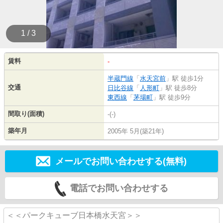
1 / 3
賃料
-
半蔵門線
「
水天宮前
」駅 徒歩1分
交通
日比谷線
「
人形町
」駅 徒歩8分
東西線
「
茅場町
」駅 徒歩9分
間取り(面積)
-(-)
築年月
2005年 5月(築21年)
メールでお問い合わせする(無料)
電話でお問い合わせする
＜＜パークキューブ日本橋水天宮＞＞