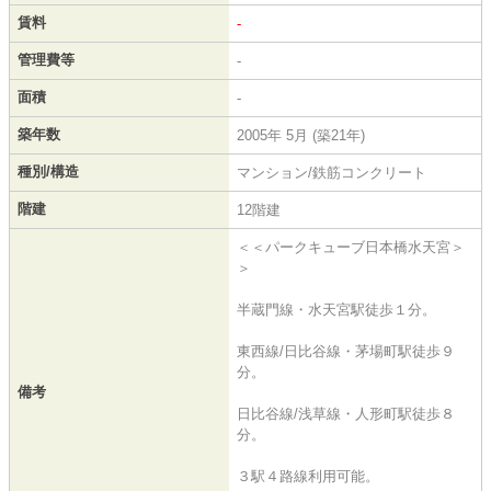
賃料
-
管理費等
-
面積
-
築年数
2005年 5月 (築21年)
種別/構造
マンション/鉄筋コンクリート
階建
12階建
＜＜パークキューブ日本橋水天宮＞
＞
半蔵門線・水天宮駅徒歩１分。
東西線/日比谷線・茅場町駅徒歩９
分。
備考
日比谷線/浅草線・人形町駅徒歩８
分。
３駅４路線利用可能。