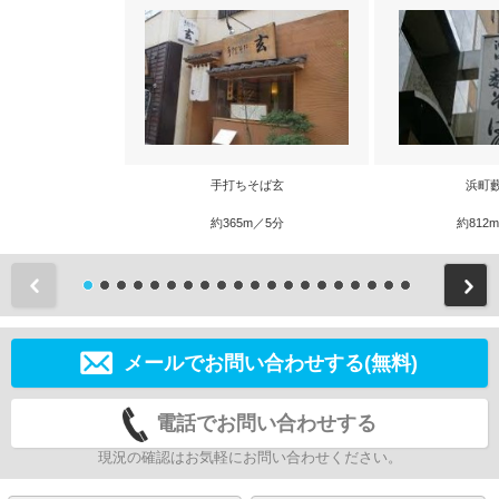
手打ちそば玄
浜町
約365m／5分
約812
前
メールでお問い合わせする(無料)
電話でお問い合わせする
現況の確認はお気軽にお問い合わせください。