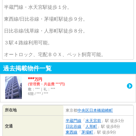
半蔵門線・水天宮駅徒歩１分。
東西線/日比谷線・茅場町駅徒歩９分。
日比谷線/浅草線・人形町駅徒歩８分。
３駅４路線利用可能。
オートロック、宅配ＢＯＸ、ペット飼育可能。
過去掲載物件一覧
***
万円
(管理費・共益費 ***円)
敷：***｜礼：***
6階 / *** / ***
所在地
東京都
中央区
日本橋箱崎町
半蔵門線
「
水天宮前
」駅 徒歩1分
交通
日比谷線
「
人形町
」駅 徒歩8分
東西線
「
茅場町
」駅 徒歩9分