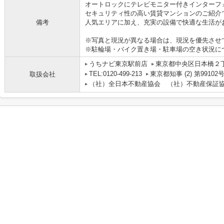
オートロックにテレビモニター付きインターフ
セキュリティ性の高い賃貸マンションのご紹介
備考
人気エリアに加え、充実の設備で快適な生活が
※写真と現況が異なる場合は、現況を優先させ
※駐輪場・バイク置き場・駐車場の空き状況に
うちナビ東京駅前店
東京都中央区日本橋２丁目
TEL:0120-499-213
東京都知事 (2) 第99102
取扱会社
（社）全日本不動産協会 （社）不動産保証