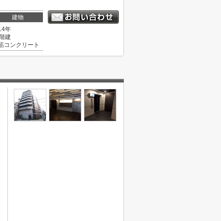
建物
14年
0階建
筋コンクリート