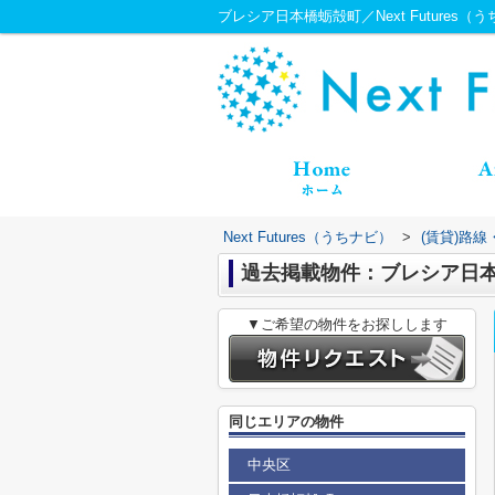
ブレシア日本橋蛎殻町／Next Futures（
Next Futures（うちナビ）
>
(賃貸)路
過去掲載物件：ブレシア日
▼ご希望の物件をお探しします
同じエリアの物件
中央区