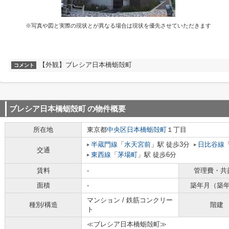
※写真や図と実際の現状とが異なる場合は現状を優先させていただきます
【外観】ブレシア日本橋蛎殻町
コメント
ブレシア日本橋蛎殻町
の物件概要
所在地
東京都
中央区
日本橋蛎殻町
１丁目
半蔵門線
「
水天宮前
」駅 徒歩3分
日比谷線
交通
東西線
「
茅場町
」駅 徒歩6分
賃料
-
管理費・共
面積
-
築年月（築
マンション / 鉄筋コンクリー
種別/構造
階建
ト
≪ブレシア日本橋蛎殻町≫