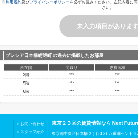
※
利用規約
及び
プライバシーポリシー
を必ずお読みください。左記内容に同
さい。
未入力項目がありま
ブレシア日本橋蛎殻町
の過去に掲載したお部屋
所在階
間取り
専有面積
3階
***
***
5階
***
***
6階
***
***
東京２３区の賃貸情報なら Next Futu
お問い合わせ
スタッフ紹介
東京都中央区日本橋２丁目3-21 八重洲セントラ