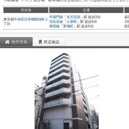
所在地
交通
半蔵門線
「
水天宮前
」駅 徒歩3分
築
東京都
中央区
日本橋蛎殻町
１
日比谷線
「
人形町
」駅 徒歩6分
1
丁目
東西線
「
茅場町
」駅 徒歩6分
鉄
物件情報
周辺施設