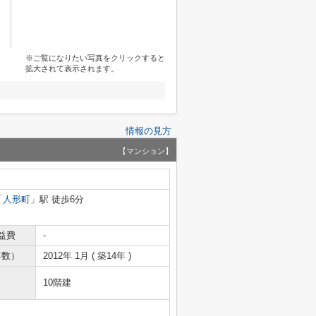
※ご覧になりたい写真をクリックすると
拡大されて表示されます。
情報の見方
【マンション】
「
人形町
」駅 徒歩6分
益費
-
年数）
2012年 1月 ( 築14年 )
10階建