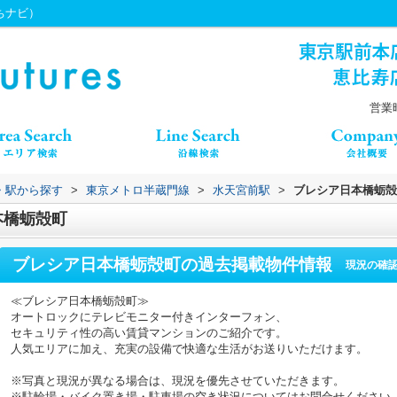
うちナビ）
営業時
線・駅から探す
>
東京メトロ半蔵門線
>
水天宮前駅
>
ブレシア日本橋蛎殻
本橋蛎殻町
ブレシア日本橋蛎殻町
の過去掲載物件情報
現況の確
≪ブレシア日本橋蛎殻町≫
オートロックにテレビモニター付きインターフォン、
セキュリティ性の高い賃貸マンションのご紹介です。
人気エリアに加え、充実の設備で快適な生活がお送りいただけます。
※写真と現況が異なる場合は、現況を優先させていただきます。
※駐輪場・バイク置き場・駐車場の空き状況についてはお問合せください