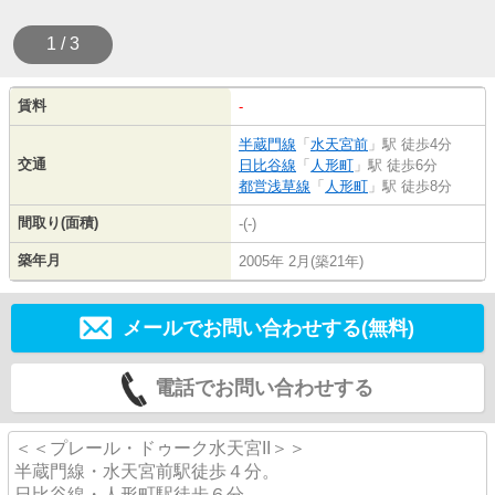
1 / 3
賃料
-
半蔵門線
「
水天宮前
」駅 徒歩4分
交通
日比谷線
「
人形町
」駅 徒歩6分
都営浅草線
「
人形町
」駅 徒歩8分
間取り(面積)
-(-)
築年月
2005年 2月(築21年)
メールでお問い合わせする(無料)
電話でお問い合わせする
＜＜プレール・ドゥーク水天宮II＞＞
半蔵門線・水天宮前駅徒歩４分。
日比谷線・人形町駅徒歩６分。