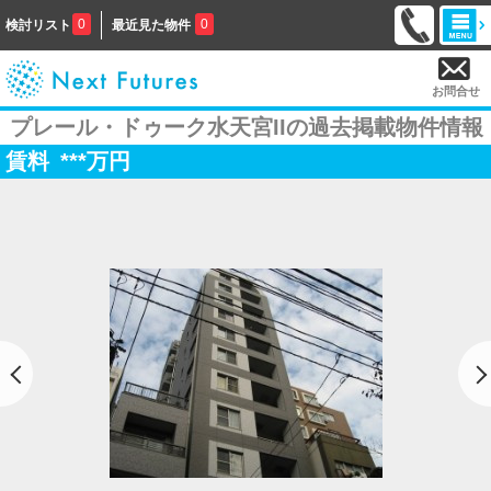
0
0
検討リスト
最近見た物件
お問合せ
プレール・ドゥーク水天宮IIの過去掲載物件情報
賃料
***
万円