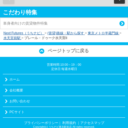
こだわり特集
単身者向けの賃貸物件特集
Next Futures（うちナビ）
>
(賃貸)路線・駅から探す
>
東京メトロ半蔵門線
>
水天宮前駅
>
プレール・ドゥーク水天宮II
ページトップに戻る
営業時間:10:00～19：00
定休日:毎週水曜日
ホーム
会社概要
お問い合わせ
PCサイト
プライバシーポリシー
利用規約
｜アクセスマップ
｜
Copyright(c) うちナビ東京駅前店 All rights reserved.