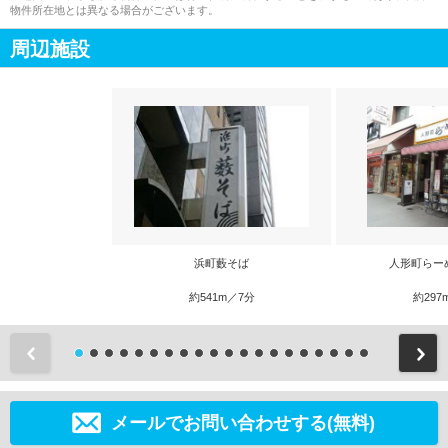
物件所在地とは異なる場合がございます。
周辺施設
浜町藪そば
人形町らー
約541m／7分
約297
前
メールでお問い合わせする(無料)