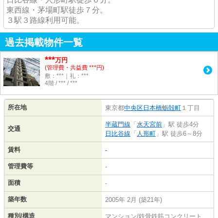
東西線・茅場町駅徒歩７分。
３駅３路線利用可能。
過去掲載物件一覧
***
万円
(管理費・共益費 ***円)
敷：***｜礼：***
4階 / *** / ***
所在地
東京都
中央区
日本橋蛎殻町
１丁目
半蔵門線
「
水天宮前
」駅 徒歩4分
交通
日比谷線
「
人形町
」駅 徒歩6～8分
賃料
-
管理費等
-
面積
-
築年数
2005年 2月 (築21年)
種別/構造
マンション/鉄骨鉄筋コンクリート