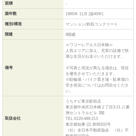
面積
-
築年数
1985年 11月 (築40年)
種別/構造
マンション/鉄筋コンクリート
階建
8階建
≪ワコーレアルス日本橋≫
人気エリアに加え、充実の設備で快
適な生活がお送りいただけます。
備考
※写真と現況が異なる場合は、現況
を優先させていただきます。
※駐輪場・バイク置き場・駐車場の
空き状況についてはお問合せくださ
い。
うちナビ東京駅前店
東京都中央区日本橋２丁目3-21 八重
洲セントラルビル 3階
取扱会社
TEL:0120-499-213
東京都知事 (2) 第99102号
（社）全日本不動産協会 （社）不
動産保証協会