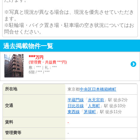
※写真と現況が異なる場合は、現況を優先させていただき
ます。
※駐輪場・バイク置き場・駐車場の空き状況についてはお
問合せください。
過去掲載物件一覧
***
万円
(管理費・共益費 ***円)
敷：***｜礼：***
6階 / *** / ***
所在地
東京都
中央区
日本橋箱崎町
半蔵門線
「
水天宮前
」駅 徒歩2分
交通
日比谷線
「
人形町
」駅 徒歩10分
東西線
「
茅場町
」駅 徒歩11分
賃料
-
管理費等
-