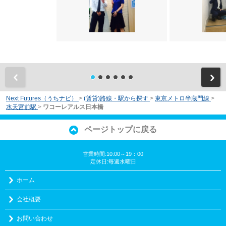
前
Next Futures（うちナビ）
>
(賃貸)路線・駅から探す
>
東京メトロ半蔵門線
>
水天宮前駅
>
ワコーレアルス日本橋
ページトップに戻る
営業時間:10:00～19：00
定休日:毎週水曜日
ホーム
会社概要
お問い合わせ