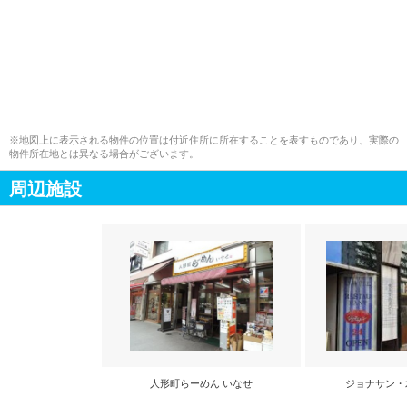
※地図上に表示される物件の位置は付近住所に所在することを表すものであり、実際の
物件所在地とは異なる場合がございます。
周辺施設
人形町らーめん いなせ
ジョナサン・