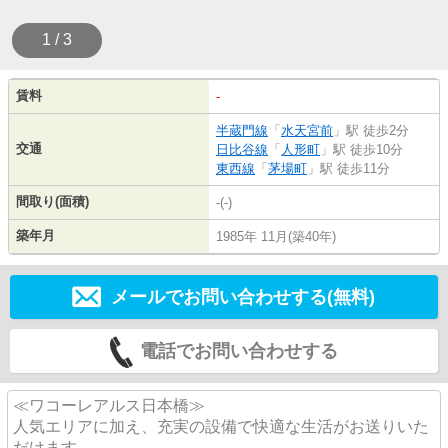
1 / 3
賃料
-
半蔵門線
「
水天宮前
」駅 徒歩2分
交通
日比谷線
「
人形町
」駅 徒歩10分
東西線
「
茅場町
」駅 徒歩11分
間取り(面積)
-(-)
築年月
1985年 11月(築40年)
メールでお問い合わせする(無料)
電話でお問い合わせする
≪ワコーレアルス日本橋≫
人気エリアに加え、充実の設備で快適な生活がお送りいた
だけます。