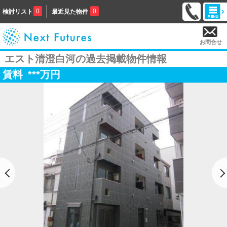
0
0
検討リスト
最近見た物件
お問合せ
エスト清澄白河の過去掲載物件情報
賃料
***
万円