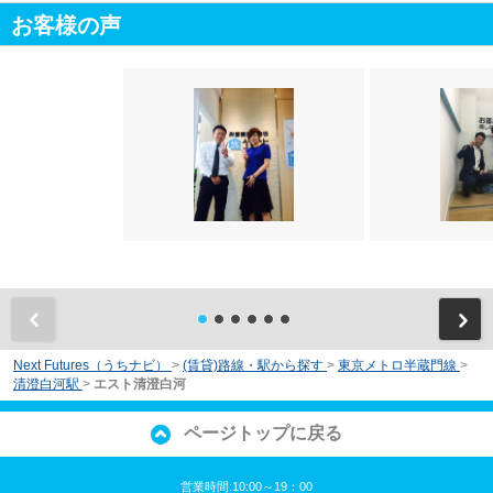
お客様の声
前
Next Futures（うちナビ）
>
(賃貸)路線・駅から探す
>
東京メトロ半蔵門線
>
清澄白河駅
>
エスト清澄白河
ページトップに戻る
営業時間:10:00～19：00