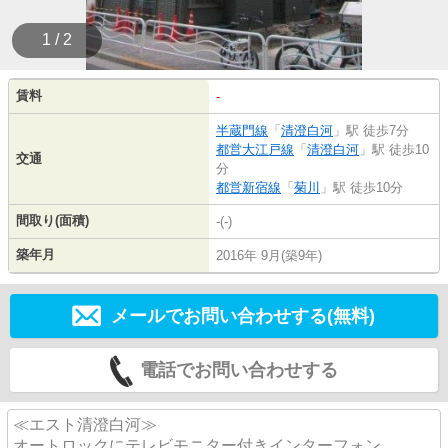
1 / 2
賃料
-
半蔵門線
「
清澄白河
」駅 徒歩7分
都営大江戸線
「
清澄白河
」駅 徒歩10
交通
分
都営新宿線
「
菊川
」駅 徒歩10分
間取り(面積)
-(-)
築年月
2016年 9月(築9年)
メールでお問い合わせする(無料)
電話でお問い合わせする
≪エスト清澄白河≫
オートロックにテレビモニター付きインターフォン、