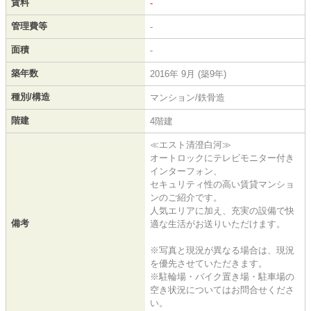
賃料
-
管理費等
-
面積
-
築年数
2016年 9月 (築9年)
種別/構造
マンション/鉄骨造
階建
4階建
≪エスト清澄白河≫
オートロックにテレビモニター付き
インターフォン、
セキュリティ性の高い賃貸マンショ
ンのご紹介です。
人気エリアに加え、充実の設備で快
備考
適な生活がお送りいただけます。
※写真と現況が異なる場合は、現況
を優先させていただきます。
※駐輪場・バイク置き場・駐車場の
空き状況についてはお問合せくださ
い。