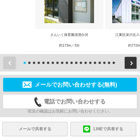
さんいく保育園清澄白河
江東区深川北ス
約173m／3分
約772
前
メールでお問い合わせする(無料)
電話でお問い合わせする
現況の確認はお気軽にお問い合わせください。
メールで共有する
LINEで共有する