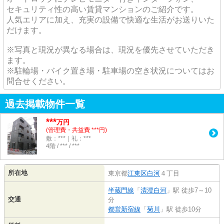
セキュリティ性の高い賃貸マンションのご紹介です。
人気エリアに加え、充実の設備で快適な生活がお送りいた
だけます。
※写真と現況が異なる場合は、現況を優先させていただき
ます。
※駐輪場・バイク置き場・駐車場の空き状況についてはお
問合せください。
過去掲載物件一覧
***
万円
(管理費・共益費 ***円)
敷：***｜礼：***
4階 / *** / ***
所在地
東京都
江東区
白河
４丁目
半蔵門線
「
清澄白河
」駅 徒歩7～10
交通
分
都営新宿線
「
菊川
」駅 徒歩10分